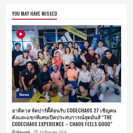
มิ
นรดา
ที่
YOU MAY HAVE MISSED
ปรึกษา
ธุรกิจ
ส
ปา
และ
ความ
งาม
Decare
Massage
and
Spa
คว้า
รางวัล
อัน
ทรง
เกียรติ
“กินรี
ทอง”
มหาชน
ครั้ง
News
ที่
10
สาขา
นัก
อาดิดาส จัดปาร์ตี้ต้อนรับ CODECHAOS 27 เชิญคน
ธุรกิจ
ดังและแขกพิเศษเปิดประสบการณ์สุดมันส์ “THE
ตัวอย่าง
ดี
CODECHAOS EXPERIENCE – CHAOS FEELS GOOD”
เด่น
Hannah
10 สิงหาคม 2026