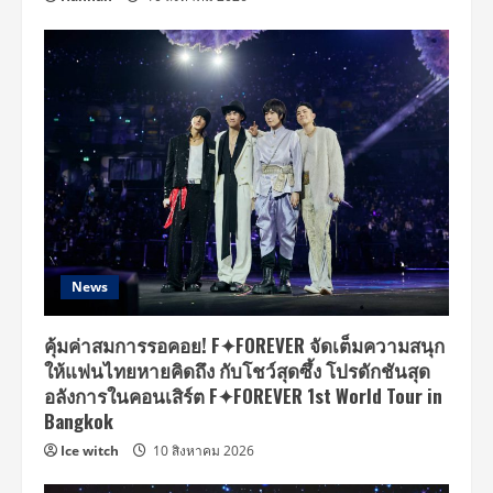
News
คุ้มค่าสมการรอคอย! F✦FOREVER จัดเต็มความสนุก
ให้แฟนไทยหายคิดถึง กับโชว์สุดซึ้ง โปรดักชันสุด
อลังการในคอนเสิร์ต F✦FOREVER 1st World Tour in
Bangkok
Ice witch
10 สิงหาคม 2026