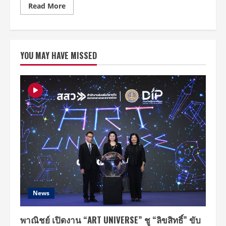
–
Read
Read More
14
more
ธันวาคม
about
นี้
มันส์
ที่
ส่ง
อิม
ท้าย
แพ็ค
ปี
เอ็ก
YOU MAY HAVE MISSED
!
ซิ
ครีม
บิ
ฟิลด์
ชั่น
เอเชีย
ฮอลล์
2025
5-
การ
10
แสดง
EDM
ระดับ
โลก
พร้อม
กับ
กรุงเทพฯ
ต่อ
ไป
13
–
14
ธันวาคม
นี้
News
ที่
อิม
แพ็ค
เอ็ก
พาณิชย์ เปิดงาน “ART UNIVERSE” ชู “ลิขสิทธิ์” ขับ
ซิ