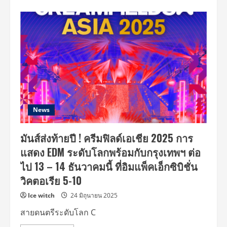
about
จาก
ตัว
แม่
วงการ
K-
Pop
สู่
Queen
Of
EDM
HYO
เต
รี
ยม
จอย
News
ไลน์
อัป
เทศ
มันส์ส่งท้ายปี ! ครีมฟิลด์เอเชีย 2025 การ
กา
ลดน
แสดง EDM ระดับโลกพร้อมกับกรุงเทพฯ ต่อ
ตรี
อิ
ไป 13 – 14 ธันวาคมนี้ ที่อิมแพ็คเอ็กซิบิชั่น
เล็ก
โท
วิคตอเรีย 5-10
รนิกส์
ระดับ
โลก
Ice witch
24 มิถุนายน 2025
Creamfields
Asia
สายดนตรีระดับโลก C
2025
13