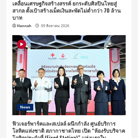
เคลื่อนเศรษฐกิจสร้างสรรค์ ยกระดับศิลปินไทยสู่
บิ
ชั่น
สากล ตั้งเป้าสร้างเม็ดเงินสะพัดไม่ต่ำกว่า 70 ล้าน
วิคตอเรีย
5-
บาท
10
Hannah
09 สิงหาคม 2026
News
ฟิวเจอร์พาร์คและสเปลล์ ผนึกกำลัง ศูนย์บริการ
โลหิตแห่งชาติ สภากาชาดไทย เปิด “ห้องรับบริจาค
โลหิตประจำที่ (Fixed Station)” แห่งแรกใน