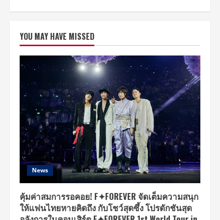
about
“เพิร์ธ
ธน
พนธ์”
ร่วม
YOU MAY HAVE MISSED
เปิด
ตัวอย่าง
ยิ่ง
ใหญ่!
Beauty
Privilege
นำ
VELLA
(เวล
ล่า)
สกิน
แคร์
พรีเมียม
จาก
เกาหลี
บุก
ตลาด
ไทย!
พร้อม
ส่ง
News
ต่อ
“สิทธิ
พิเศษ
แห่ง
คุ้มค่าสมการรอคอย! F✦FOREVER จัดเต็มความสนุก
ผิว
ให้แฟนไทยหายคิดถึง กับโชว์สุดซึ้ง โปรดักชันสุด
สวย”
ให้
อลังการในคอนเสิร์ต F✦FOREVER 1st World Tour in