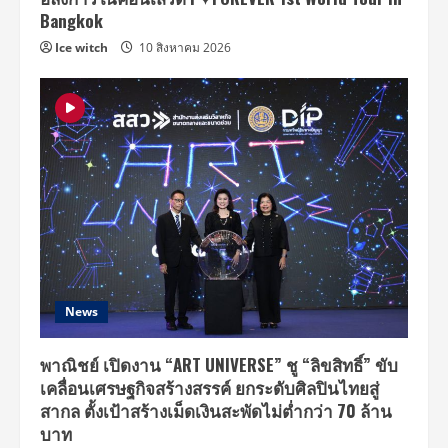
ผู้
บริโภค
Bangkok
คน
ไทย
Ice witch
10 สิงหาคม 2026
ได้
สัมผัส
News
พาณิชย์ เปิดงาน “ART UNIVERSE” ชู “ลิขสิทธิ์” ขับ
เคลื่อนเศรษฐกิจสร้างสรรค์ ยกระดับศิลปินไทยสู่
สากล ตั้งเป้าสร้างเม็ดเงินสะพัดไม่ต่ำกว่า 70 ล้าน
บาท