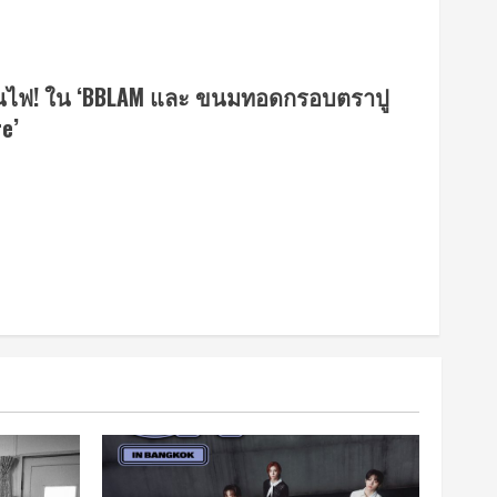
ป็นไฟ! ใน ‘BBLAM และ ขนมทอดกรอบตราปู
e’