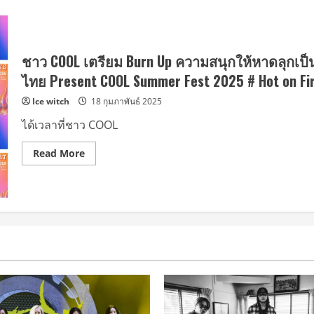
ชาว COOL เตรียม Burn Up ความสนุกให้หาดลุกเ
ไทย Present COOL Summer Fest 2025 # Hot on Fir
Ice witch
18 กุมภาพันธ์ 2025
ได้เวลาที่ชาว COOL
Read
Read More
more
about
ชาว
COOL
เตรียม
Burn
Up
ความ
สนุก
ให้
หาด
ลุก
เป็น
ไฟ!
ใน
‘BBLAM