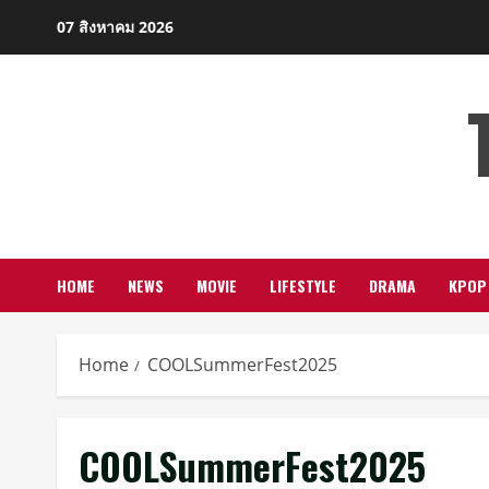
Skip
07 สิงหาคม 2026
to
content
HOME
NEWS
MOVIE
LIFESTYLE
DRAMA
KPOP
Home
COOLSummerFest2025
COOLSummerFest2025