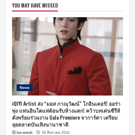
เอเชีย
YOU MAY HAVE MISSED
ทัวร์
เดี่ยว
ครั้ง
แรก!
อบอุ่น
ทุก
ท่วงทำนอง
พร้อม
ละลาย
หัวใจ
แฟน
ไทย
16
สิงหาคม
นี้
News
iQIYI Artist ส่ง “มอส ภาณุวัฒน์” โกอินเตอร์! ออร่า
พุ่ง แฟนอินโดแห่ต้อนรับห้างแตก! คว้าบทเด่นซีรีส์
ดังพร้อมร่วมงาน Gala Premiere จาการ์ตา เตรียม
ลุยตลาดบันเทิงนานาชาติ
Ice witch
06 สิงหาคม 2026