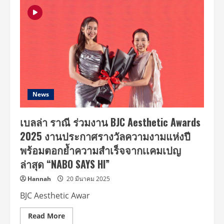
คว้า
ตัว
เอม
สรร
เพชญ์!
เป็น
พรีเซ็นเตอร์
คน
แรก
ใน
งาน
BJC
Aesthetic
Awards
News
สุด
ยอด
งาน
เบลล่า ราณี ร่วมงาน BJC Aesthetic Awards
ประกาศ
รางวัล
2025 งานประกาศรางวัลความงามแห่งปี
ความ
งาม
พร้อมตอกย้ำความสำเร็จจากเเคมเปญ
แห่ง
ปี
ล่าสุด “NABO SAYS HI”
Hannah
20 มีนาคม 2025
BJC Aesthetic Awar
Read
Read More
more