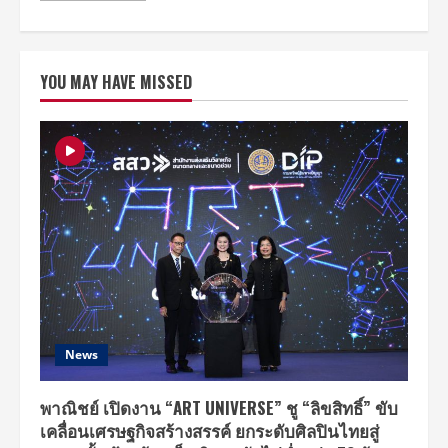
about
เบล
ล่า
ราณี
ร่วม
YOU MAY HAVE MISSED
งาน
BJC
Aesthetic
Awards
2025
งาน
ประกาศ
รางวัล
ความ
งาม
แห่ง
ปี
พร้อม
ตอกย้ำ
ความ
สำเร็จ
จาก
เเคมเปญ
ล่าสุด
“NABO
News
SAYS
HI”
พาณิชย์ เปิดงาน “ART UNIVERSE” ชู “ลิขสิทธิ์” ขับ
เคลื่อนเศรษฐกิจสร้างสรรค์ ยกระดับศิลปินไทยสู่