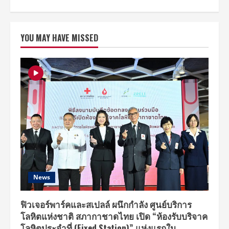
about
การ์ตูน
แอ
นิ
เม
YOU MAY HAVE MISSED
ชั่น
“ฟี
มอน
มอน
ส
เตอร์
ยอด
คุณ
หมอ”
สื่อ
การ
เรียน
รู้
สุขภาพ
ใน
เครือ
รพ.พญาไท–
เปาโล
คว้า
รางวัล
News
สุด
ยอด
e-
Learning
ฟิวเจอร์พาร์คและสเปลล์ ผนึกกำลัง ศูนย์บริการ
เพื่อ
โลหิตแห่งชาติ สภากาชาดไทย เปิด “ห้องรับบริจาค
ปฐมวัย
และ
โลหิตประจำที่ (Fixed Station)” แห่งแรกใน