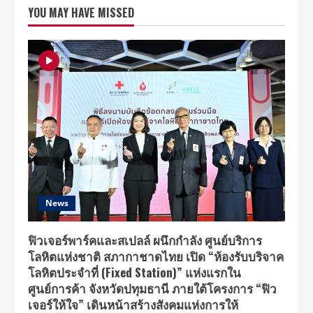
สุด
YOU MAY HAVE MISSED
เซอร์ไพรส์
เพลง
“เธอ
คือ
ของ
ขวัญ
เวอร์ชั่น
พิเศษ
ของ
“เบล
ล่า”
และ
“วง
Mild”
News
ฟิวเจอร์พาร์คและสเปลล์ ผนึกกำลัง ศูนย์บริการ
โลหิตแห่งชาติ สภากาชาดไทย เปิด “ห้องรับบริจาค
โลหิตประจำที่ (Fixed Station)” แห่งแรกใน
ศูนย์การค้า จังหวัดปทุมธานี ภายใต้โครงการ “ฟิว
เจอร์ให้ใจ” เดินหน้าสร้างสังคมแห่งการให้