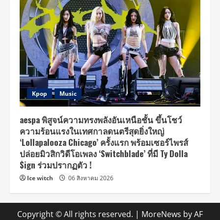
Kpop
Music
aespa พิสูจน์ความทรงพลังอันเหนือชั้น ขึ้นโชว์
ความร้อนแรงในเทศกาลดนตรีสุดยิ่งใหญ่
‘Lollapalooza Chicago’ ครั้งแรก พร้อมเซอร์ไพรส์
ปล่อยมิวสิกวิดีโอเพลง ‘Switchblade’ ที่มี Ty Dolla
$ign ร่วมปรากฏตัว !
Ice witch
06 สิงหาคม 2026
Copyright © All rights reserved.
|
MoreNews
by AF