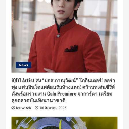
News
iQIYI Artist ส่ง “มอส ภาณุวัฒน์” โกอินเตอร์! ออร่า
พุ่ง แฟนอินโดแห่ต้อนรับห้างแตก! คว้าบทเด่นซีรีส์
ดังพร้อมร่วมงาน Gala Premiere จาการ์ตา เตรียม
ลุยตลาดบันเทิงนานาชาติ
Ice witch
06 สิงหาคม 2026