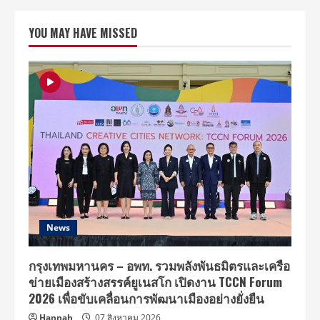
(ชาย
นี่)
ปล่อย
YOU MAY HAVE MISSED
มิ
นิ
อัลบั้ม
ชุด
ที่
6
‘Atmos’
(แอ
ตโมส)
เผย
โลก
ดนตรี
ที่
‘เป็น
เอกลักษณ์
ของ
SHINee
ที่สุด’
!
พร้อม
News
ทะยาน
ขึ้น
อันดับ
1
กรุงเทพมหานคร – อพท. รวมพลังพันธมิตรและเครือ
บน
ข่ายเมืองสร้างสรรค์ยูเนสโก เปิดงาน TCCN Forum
ชาร์ต
เพลง
2026 เพื่อขับเคลื่อนการพัฒนาเมืองอย่างยั่งยืน
16
ภูมิภาค
Hannah
07 สิงหาคม 2026