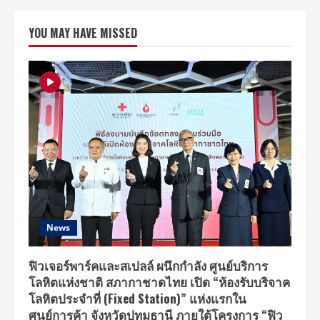
เปิด
ตัว
New
YOU MAY HAVE MISSED
Honda
GROM
มิ
นิ
ไบค์
ดีไซน์
ใหม่
เครื่องยนต์
ใหม่
พร้อม
ความ
เร้าใจ
ใน
การ
ขับขี่
ครั้ง
แรก
ของ
มอเตอร์ไซค์
ที่
News
D.I.Y.
ได้
ด้วย
ตัว
ฟิวเจอร์พาร์คและสเปลล์ ผนึกกำลัง ศูนย์บริการ
เอง
โลหิตแห่งชาติ สภากาชาดไทย เปิด “ห้องรับบริจาค
แบบ
ไร้
โลหิตประจำที่ (Fixed Station)” แห่งแรกใน
ขีด
จำกัด
ศูนย์การค้า จังหวัดปทุมธานี ภายใต้โครงการ “ฟิว