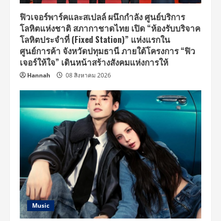
ใน
‘2026
NCT
ฟิวเจอร์พาร์คและสเปลล์ ผนึกกำลัง ศูนย์บริการ
JNJM
โลหิตแห่งชาติ สภากาชาดไทย เปิด “ห้องรับบริจาค
FANMEETING
TOUR
โลหิตประจำที่ (Fixed Station)” แห่งแรกใน
[DUALITY]
#
ศูนย์การค้า จังหวัดปทุมธานี ภายใต้โครงการ “ฟิว
BANGKOK’
เจอร์ให้ใจ” เดินหน้าสร้างสังคมแห่งการให้
นับ
ถอย
Hannah
08 สิงหาคม 2026
หลัง
ก่อน
จอง
บัตร
5-
7
มิถุนายน
นี้
!
Music