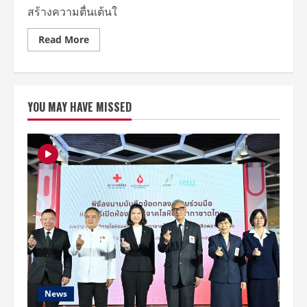
สร้างความตื่นเต้นใ
Read
Read More
more
about
NCT
JNJM
(เอ็น
ซีที
YOU MAY HAVE MISSED
เจ
โน่
แจ
มิน)
ส่ง
คลิป
สุด
พิเศษ
ชวน
พิสูจน์
การ
รวม
ตัว
ที่
ดี
ที่สุด
ใน
ทุก
ด้าน
ครั้ง
News
แรก