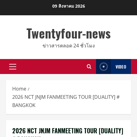
Skip
09 สิงหาคม 2026
to
content
Twentyfour-news
ข่าวสารตลอด 24 ชั่วโมง
VIDEO
Primary
Menu
Home
2026 NCT JNJM FANMEETING TOUR [DUALITY] #
BANGKOK
2026 NCT JNJM FANMEETING TOUR [DUALITY]