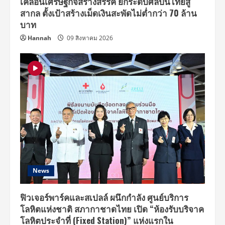
เคลื่อนเศรษฐกิจสร้างสรรค์ ยกระดับศิลปินไทยสู่
สมัคร
ทาง
สากล ตั้งเป้าสร้างเม็ดเงินสะพัดไม่ต่ำกว่า 70 ล้าน
ออนไลน์
58
บาท
ทีม
และ
Hannah
09 สิงหาคม 2026
ผู้
ผ่าน
เข้า
รอบ
ชิง
ชนะ
เลิศ
16
ทีม”
News
ฟิวเจอร์พาร์คและสเปลล์ ผนึกกำลัง ศูนย์บริการ
โลหิตแห่งชาติ สภากาชาดไทย เปิด “ห้องรับบริจาค
โลหิตประจำที่ (Fixed Station)” แห่งแรกใน