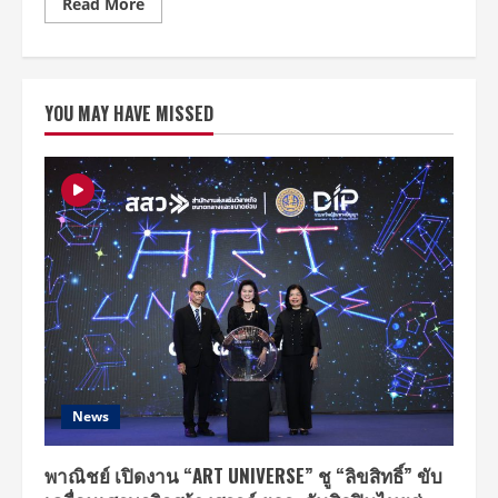
Read
Read More
more
about
การ
ประกวด
K-
POP
YOU MAY HAVE MISSED
Dance
Contest
ประจำ
ปี
2020
ได้
จัด
ขึ้น
ที่
กรุงเทพฯ
“สภา
ที่
ปรึกษา
เพื่อ
การ
รวม
ชาติ
แห่ง
สาธารณรัฐ
เกาหลี
News
ประจำ
ประเทศไทย-
ผู้
จัด
พาณิชย์ เปิดงาน “ART UNIVERSE” ชู “ลิขสิทธิ์” ขับ
งาน”“ผู้