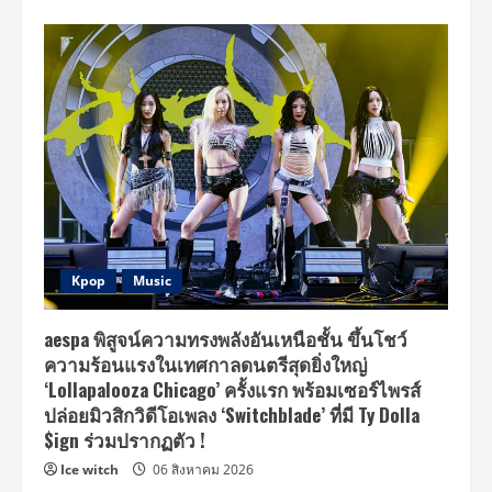
Kpop
Music
aespa พิสูจน์ความทรงพลังอันเหนือชั้น ขึ้นโชว์
ความร้อนแรงในเทศกาลดนตรีสุดยิ่งใหญ่
‘Lollapalooza Chicago’ ครั้งแรก พร้อมเซอร์ไพรส์
ปล่อยมิวสิกวิดีโอเพลง ‘Switchblade’ ที่มี Ty Dolla
$ign ร่วมปรากฏตัว !
Ice witch
06 สิงหาคม 2026