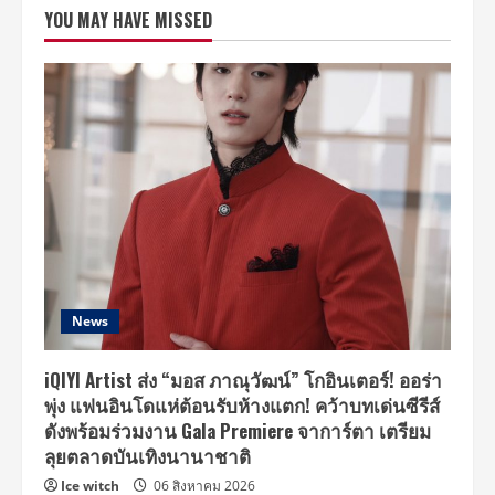
หยิบ
YOU MAY HAVE MISSED
เพลง
“17
(HOO
HOO)
|
Dept”
Cover
ส่ง
ท้าย
โปร
เจ
กต์
“BRIGHTNENG
“VIBES”
SESSION”
News
iQIYI Artist ส่ง “มอส ภาณุวัฒน์” โกอินเตอร์! ออร่า
พุ่ง แฟนอินโดแห่ต้อนรับห้างแตก! คว้าบทเด่นซีรีส์
ดังพร้อมร่วมงาน Gala Premiere จาการ์ตา เตรียม
ลุยตลาดบันเทิงนานาชาติ
Ice witch
06 สิงหาคม 2026