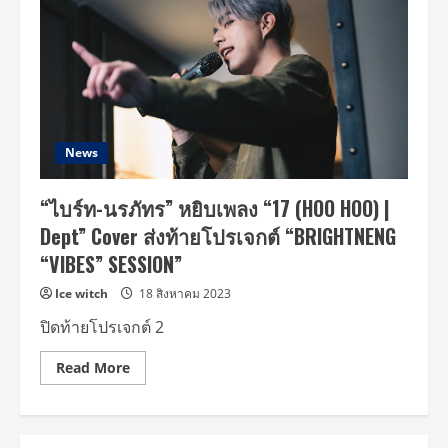
News
“ไบร์ท-นรภัทร” หยิบเพลง “17 (HOO HOO) |
Dept” Cover ส่งท้ายโปรเจกต์ “BRIGHTNENG
“VIBES” SESSION”
Ice witch
18 สิงหาคม 2023
ปิดท้ายโปรเจกต์ 2
Read
Read More
more
about
“ไบร์ท-
นร
ภัทร”