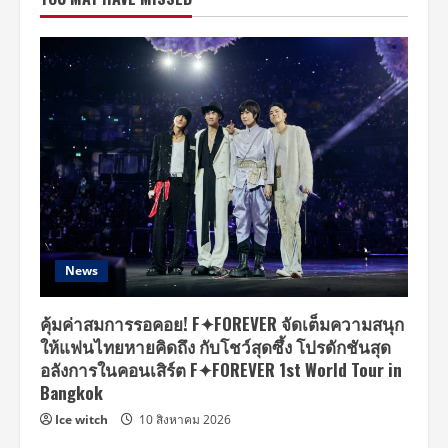
ส
เต็ป
3
ช่า
สุด
น่า
รัก
ใน
งาน
แถลง
ข่าว
ณ
ห้อง
ดุ
สิต
ธานี
ฮอลล์
โรงแรม
ดุสิต
News
ธานี
คุ้มค่าสมการรอคอย! F✦FOREVER จัดเต็มความสนุก
ให้แฟนไทยหายคิดถึง กับโชว์สุดซึ้ง โปรดักชันสุด
อลังการในคอนเสิร์ต F✦FOREVER 1st World Tour in
Bangkok
Ice witch
10 สิงหาคม 2026