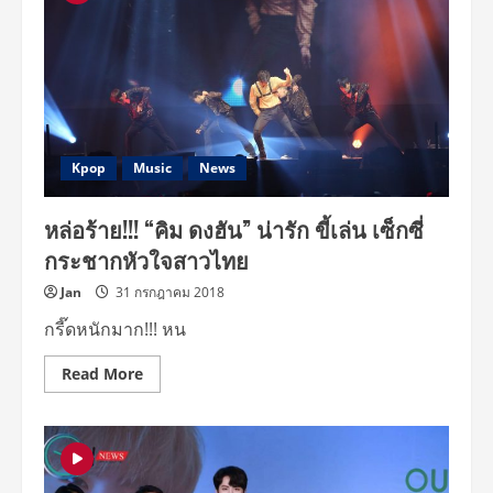
Kpop
Music
News
หล่อร้าย!!! “คิม ดงฮัน” น่ารัก ขี้เล่น เซ็กซี่
กระชากหัวใจสาวไทย
Jan
31 กรกฎาคม 2018
กรี๊ดหนักมาก!!! หน
Read
Read More
more
about
หล่อ
ร้าย!!!
“คิม
ดง
ฮัน”