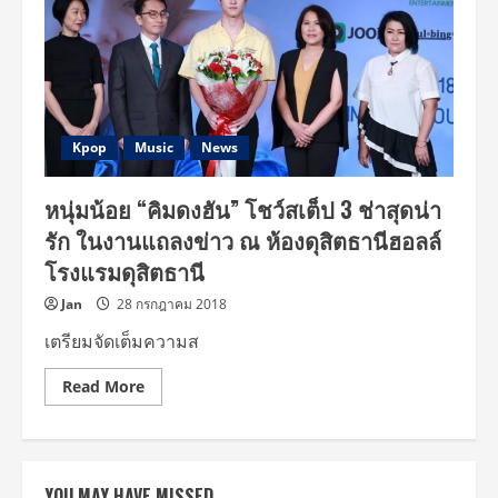
น่า
รัก
ขี้
เล่น
เซ็กซี่
กระชาก
หัวใจ
สาว
ไทย
Kpop
Music
News
หนุ่มน้อย “คิมดงฮัน” โชว์สเต็ป 3 ช่าสุดน่า
รัก ในงานแถลงข่าว ณ ห้องดุสิตธานีฮอลล์
โรงแรมดุสิตธานี
Jan
28 กรกฎาคม 2018
เตรียมจัดเต็มความส
Read
Read More
more
about
หนุ่ม
น้อย
“คิ
มดงฮัน”
YOU MAY HAVE MISSED
โชว์