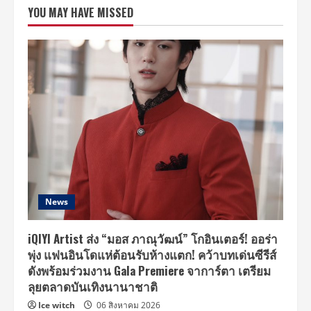
หนัง
YOU MAY HAVE MISSED
ใหม่
รับ
ต้น
ปี
“บอส
ฉัน
ขยัน
เชือด”
“ก้อง
สห
รัถ”
นำ
ทีม
พร้อม
“ไอซ์-
มุกดา-
เผือก-
โอ๊ต”
News
iQIYI Artist ส่ง “มอส ภาณุวัฒน์” โกอินเตอร์! ออร่า
พุ่ง แฟนอินโดแห่ต้อนรับห้างแตก! คว้าบทเด่นซีรีส์
ดังพร้อมร่วมงาน Gala Premiere จาการ์ตา เตรียม
ลุยตลาดบันเทิงนานาชาติ
Ice witch
06 สิงหาคม 2026