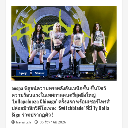
Kpop
Music
aespa พิสูจน์ความทรงพลังอันเหนือชั้น ขึ้นโชว์
ความร้อนแรงในเทศกาลดนตรีสุดยิ่งใหญ่
‘Lollapalooza Chicago’ ครั้งแรก พร้อมเซอร์ไพรส์
ปล่อยมิวสิกวิดีโอเพลง ‘Switchblade’ ที่มี Ty Dolla
$ign ร่วมปรากฏตัว !
Ice witch
06 สิงหาคม 2026