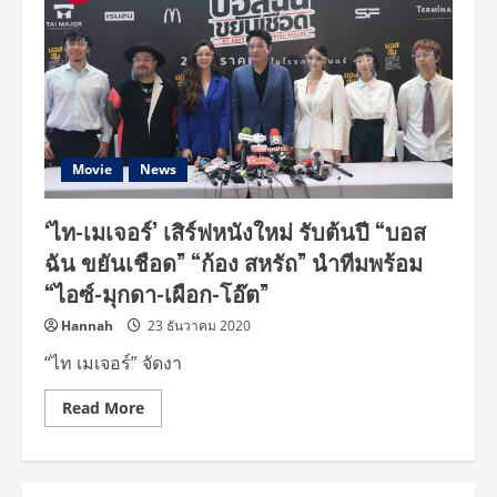
Movie
News
‘ไท-เมเจอร์’ เสิร์ฟหนังใหม่ รับต้นปี “บอส
ฉัน ขยันเชือด” “ก้อง สหรัถ” นำทีมพร้อม
“ไอซ์-มุกดา-เผือก-โอ๊ต”
Hannah
23 ธันวาคม 2020
“ไท เมเจอร์” จัดงา
Read
Read More
more
about
‘ไท-
เมเจอร์’
เสิร์ฟ