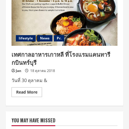
หน่อ
ไม้
ฝรั่ง
เสิร์ฟ
กับ
ซอส
ครีม
ที่
โรงแรม
แคน
lifestyle
News
Pr.
ทารี
กบินทร์บุรี
เทศกาลอาหารเกาหลี ที่โรงแรมแคนทารี
กบินทร์บุรี
Jan
18 ตุลาคม 2018
วันที่ 30 ตุลาคม &
Read
Read More
more
about
เทศกาล
อาหาร
เกาหลี
ที่
YOU MAY HAVE MISSED
โรงแรม
แคน
ทารี