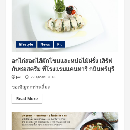
lifestyle
News
Pr.
อกไก่สอดไส้ผักโขมและหน่อไม้ฝรั่ง เสิร์ฟ
กับซอสครีม ที่โรงแรมแคนทารี กบินทร์บุรี
Jan
29 ตุลาคม 2018
ขอเชิญทุกท่านลิ้มล
Read
Read More
more
about
อกไก่
สอดไส้
ผัก
โขม
และ