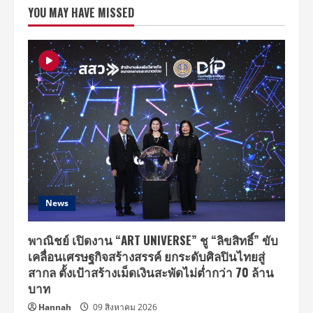
เป็น
YOU MAY HAVE MISSED
ไฟ!!!
ตัว
ท็อป
แห่ง
วงการ
K
–
POP
รวม
ตัว
ประชัน
จัง
หวะ
แดน
ซ์ใน
“Hit
The
Stage
สังเวียน
เท้า
News
ไฟ”
พาณิชย์ เปิดงาน “ART UNIVERSE” ชู “ลิขสิทธิ์” ขับ
เคลื่อนเศรษฐกิจสร้างสรรค์ ยกระดับศิลปินไทยสู่
สากล ตั้งเป้าสร้างเม็ดเงินสะพัดไม่ต่ำกว่า 70 ล้าน
บาท
Hannah
09 สิงหาคม 2026