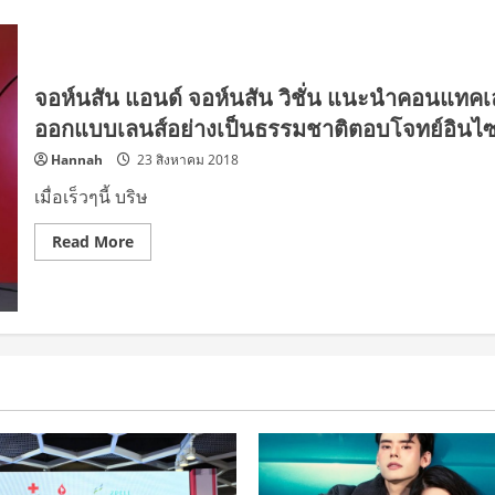
จอห์นสัน แอนด์ จอห์นสัน วิชั่น แนะนำคอนแทคเ
ออกแบบเลนส์อย่างเป็นธรรมชาติตอบโจทย์อินไซต์
Hannah
23 สิงหาคม 2018
เมื่อเร็วๆนี้ บริษ
Read
Read More
more
about
จอห์น
สัน
แอนด์
จอห์น
สัน
วิชั่น
แนะนำ
คอนแทคเลนส์
ราย
วัน
เพื่อ
ความ
งาม
ชู