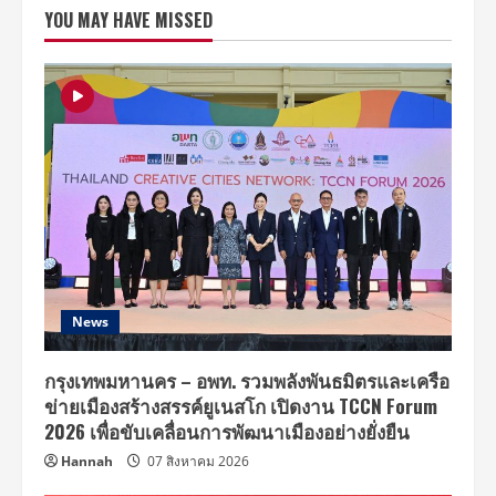
ยก
YOU MAY HAVE MISSED
ระดับ
บริการ
เปลี่ยน
แกน
ตี้
เครน
พลังงาน
ไฟฟ้า
สะดวก
เร็ว
ลด
ค่า
ใช้
จ่าย
มุ่ง
สร้าง
มูล
ค่า
ด้าน
โล
News
จิ
สติ
กส์
กรุงเทพมหานคร – อพท. รวมพลังพันธมิตรและเครือ
ข่ายเมืองสร้างสรรค์ยูเนสโก เปิดงาน TCCN Forum
2026 เพื่อขับเคลื่อนการพัฒนาเมืองอย่างยั่งยืน
Hannah
07 สิงหาคม 2026