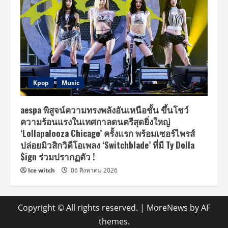
Kpop
Music
aespa พิสูจน์ความทรงพลังอันเหนือชั้น ขึ้นโชว์
ความร้อนแรงในเทศกาลดนตรีสุดยิ่งใหญ่
‘Lollapalooza Chicago’ ครั้งแรก พร้อมเซอร์ไพรส์
ปล่อยมิวสิกวิดีโอเพลง ‘Switchblade’ ที่มี Ty Dolla
$ign ร่วมปรากฏตัว !
Ice witch
06 สิงหาคม 2026
Copyright © All rights reserved.
|
MoreNews
by AF
themes.