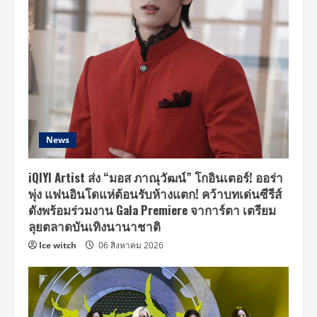
News
iQIYI Artist ส่ง “มอส ภาณุวัฒน์” โกอินเตอร์! ออร่า
พุ่ง แฟนอินโดแห่ต้อนรับห้างแตก! คว้าบทเด่นซีรีส์
ดังพร้อมร่วมงาน Gala Premiere จาการ์ตา เตรียม
ลุยตลาดบันเทิงนานาชาติ
Ice witch
06 สิงหาคม 2026