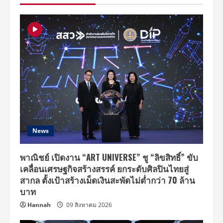
แม่น้ำ
แห่ง
ชีวิต
ผ่าน
บทเพลง
ทรง
คุณค่า
“เรา
รัก
เจ้าพระยา”
News
พาณิชย์ เปิดงาน “ART UNIVERSE” ชู “ลิขสิทธิ์” ขับ
เคลื่อนเศรษฐกิจสร้างสรรค์ ยกระดับศิลปินไทยสู่
สากล ตั้งเป้าสร้างเม็ดเงินสะพัดไม่ต่ำกว่า 70 ล้าน
บาท
Hannah
09 สิงหาคม 2026