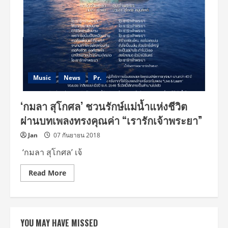
Music
News
Pr.
‘กมลา สุโกศล’ ชวนรักษ์แม่น้ำแห่งชีวิต
ผ่านบทเพลงทรงคุณค่า “เรารักเจ้าพระยา”
Jan
07 กันยายน 2018
‘กมลา สุโกศล’ เจ้
Read
Read More
more
about
‘กมลา
สุ
โกศล’
ชวน
YOU MAY HAVE MISSED
รักษ์