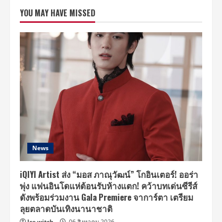
โรง
YOU MAY HAVE MISSED
ไฟฟ้า
ใต้ดิน
สุด
UNSEEN
ก่อน
เปิด
ศึก
‘โอบ’
คว้า
หัวใจ
‘มายด์’
ใน
ซี
รีส์
‘ส
ปาร์ค
ใจ
นาย
จอม
หยิ่ง
News
ซี
ซั่น2’
iQIYI Artist ส่ง “มอส ภาณุวัฒน์” โกอินเตอร์! ออร่า
พุ่ง แฟนอินโดแห่ต้อนรับห้างแตก! คว้าบทเด่นซีรีส์
ดังพร้อมร่วมงาน Gala Premiere จาการ์ตา เตรียม
ลุยตลาดบันเทิงนานาชาติ
Ice witch
06 สิงหาคม 2026