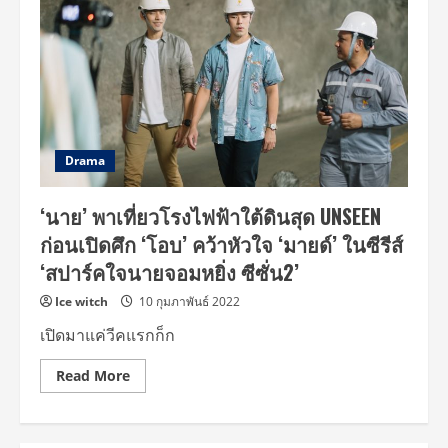
แฟนๆ
ร่วม
เปิด
บันทึก
การ
เดิน
ทาง
พร้อม
เสิร์ฟ
ความ
ฟิน
แบบ
Drama
exclusive
ใน
TAE
‘นาย’ พาเที่ยวโรงไฟฟ้าใต้ดินสุด UNSEEN
TEE
The
ก่อนเปิดศึก ‘โอบ’ คว้าหัวใจ ‘มายด์’ ในซีรีส์
Journey
Memory
‘สปาร์คใจนายจอมหยิ่ง ซีซั่น2’
Ice witch
10 กุมภาพันธ์ 2022
เปิดมาแค่วีคแรกก็ก
Read
Read More
more
about
‘นาย’
พา
เที่ยว