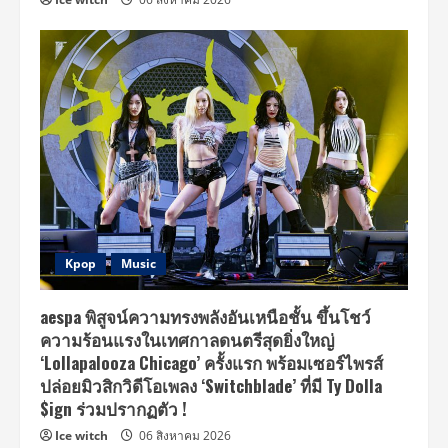
Kpop
Music
aespa พิสูจน์ความทรงพลังอันเหนือชั้น ขึ้นโชว์
ความร้อนแรงในเทศกาลดนตรีสุดยิ่งใหญ่
‘Lollapalooza Chicago’ ครั้งแรก พร้อมเซอร์ไพรส์
ปล่อยมิวสิกวิดีโอเพลง ‘Switchblade’ ที่มี Ty Dolla
$ign ร่วมปรากฏตัว !
Ice witch
06 สิงหาคม 2026