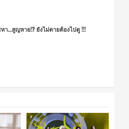
ชหา…สูญหาย!? ยังไม่ตายต้องไปดู !!!