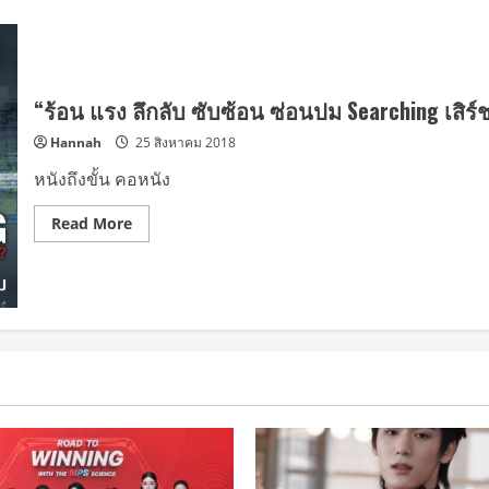
“ร้อน แรง ลึกลับ ซับซ้อน ซ่อนปม Searching เสิร์
Hannah
25 สิงหาคม 2018
หนังถึงขั้น คอหนัง
Read
Read More
more
about
“ร้อน
แรง
ลึกลับ
ซับ
ซ้อน
ซ่อน
ปม
Searching
เสิร์ช
หา…
สูญหาย!?
ยัง
ไม่
ตาย
ต้อง