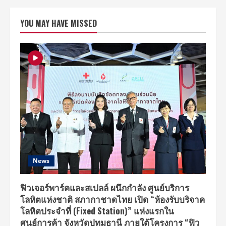
ถ่ายทอด
สด
งาน
YOU MAY HAVE MISSED
คอนเสิร์ต
เกาหลี
ครั้ง
ยิ่ง
ใหญ่
“KCON
2018
Thailand”
ใน
วัน
ที่
29-
30
กันยายน
2561
ตั้งแต่
เวลา
17.00
น.
เป็นต้น
News
ไป
ฟิวเจอร์พาร์คและสเปลล์ ผนึกกำลัง ศูนย์บริการ
โลหิตแห่งชาติ สภากาชาดไทย เปิด “ห้องรับบริจาค
โลหิตประจำที่ (Fixed Station)” แห่งแรกใน
ศูนย์การค้า จังหวัดปทุมธานี ภายใต้โครงการ “ฟิว