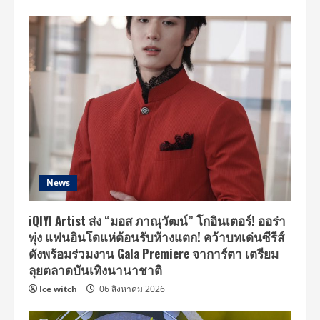
News
iQIYI Artist ส่ง “มอส ภาณุวัฒน์” โกอินเตอร์! ออร่า
พุ่ง แฟนอินโดแห่ต้อนรับห้างแตก! คว้าบทเด่นซีรีส์
ดังพร้อมร่วมงาน Gala Premiere จาการ์ตา เตรียม
ลุยตลาดบันเทิงนานาชาติ
Ice witch
06 สิงหาคม 2026