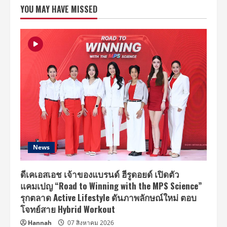
คลิป
YOU MAY HAVE MISSED
อ้อน
แฟน
คลับ
ชาว
ไทย
เตรียม
พบ
กัน
ใน“YDPP
LOVE
IT
LIVE
IT
IN
BANGKOK
2018”
News
ดีเคเอสเอช เจ้าของแบรนด์ ฮีรูดอยด์ เปิดตัว
แคมเปญ “Road to Winning with the MPS Science”
รุกตลาด Active Lifestyle ดันภาพลักษณ์ใหม่ ตอบ
โจทย์สาย Hybrid Workout
Hannah
07 สิงหาคม 2026