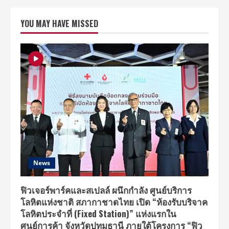
ซุ่ม
ซ้อม
โชว์
YOU MAY HAVE MISSED
สุด
พิเศษ
และ
เตรียม
เพลง
กว่า
10
เพลง
เพื่อ
แฟน
เพลง
ใน
“YDPP
LOVE
IT
LIVE
IT
IN
BANGKOK
2018”
News
พลาด
แล้ว
พลาด
เลย!!
ฟิวเจอร์พาร์คและสเปลล์ ผนึกกำลัง ศูนย์บริการ
โลหิตแห่งชาติ สภากาชาดไทย เปิด “ห้องรับบริจาค
โลหิตประจำที่ (Fixed Station)” แห่งแรกใน
ศูนย์การค้า จังหวัดปทุมธานี ภายใต้โครงการ “ฟิว