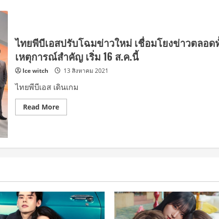
ไทยพีบีเอสปรับโฉมข่าวใหม่ เชื่อมโยงข่าวตลอดทั้
เหตุการณ์สำคัญ เริ่ม 16 ส.ค.นี้
Ice witch
13 สิงหาคม 2021
ไทยพีบีเอส เดินเกม
Read
Read More
more
about
ไทย
พี
บี
เอ
ส
ปรับ
โฉม
ข่าว
ใหม่
เชื่อม
โยง
ข่าว
ตลอด
ทั้ง