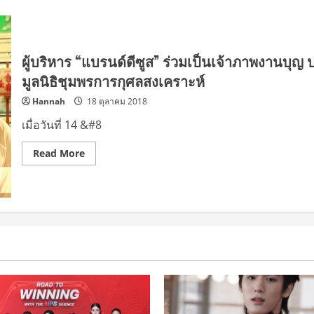
ผู้บริหาร “แบรนด์ดีซูส” ร่วมเป็นเจ้าภาพงานบุญ 
มูลนิธิชุมพรการกุศลสงเคราะห์
Hannah
18 ตุลาคม 2018
เมื่อวันที่ 14 &#8
Read
Read More
more
about
ผู้
บริหาร
“แบรนด์
ดี
ซูส”
ร่วม
เป็น
เจ้า
ภาพ
งาน
บุญ
ประเพณี
ถือศีล
กิน