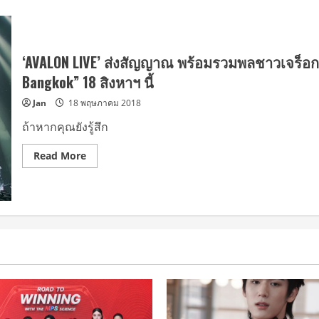
‘AVALON LIVE’ ส่งสัญญาณ พร้อมรวมพลชาวเจร็อกกั
Bangkok” 18 สิงหาฯ นี้
Jan
18 พฤษภาคม 2018
ถ้าหากคุณยังรู้สึก
Read
Read More
more
about
‘AVALON
LIVE’
ส่ง
สัญญาณ
พร้อม
รวม
พล
ชาว
เจ
ร็
อก
กับ
“RADWIMPS
Asia