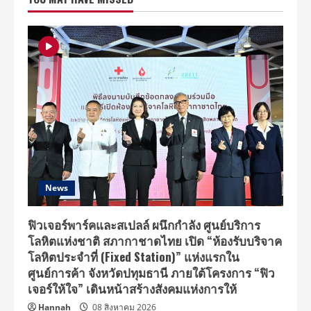
พร้อม
กับ
เทศกาล
ดนตรี
ฉีก
กรอบ
“อัล
เต
อร์
เฟส
ดิวัล
๒๕๖๑”
ตอน
“เลี้ยง
รุ่น”
News
ฟิวเจอร์พาร์คและสเปลล์ ผนึกกำลัง ศูนย์บริการ
โลหิตแห่งชาติ สภากาชาดไทย เปิด “ห้องรับบริจาค
โลหิตประจำที่ (Fixed Station)” แห่งแรกใน
ศูนย์การค้า จังหวัดปทุมธานี ภายใต้โครงการ “ฟิว
เจอร์ให้ใจ” เดินหน้าสร้างสังคมแห่งการให้
Hannah
08 สิงหาคม 2026