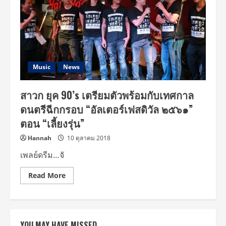
90’s
ขน
ทัพ
เทศกาล
ดนตรี
อัล
เตอร์
เฟสติวัล
๒๕๖๑
ตอน
Music
News
เลี้ยง
รุ่น
สาวก ยุค 90’s เตรียมตัวพร้อมกับเทศกาล
ดนตรีฉีกกรอบ “อัลเตอร์เฟสดิวัล ๒๕๖๑”
ตอน “เลี้ยงรุ่น”
Hannah
10 ตุลาคม 2018
เพลย์ดรีม…จั
Read
Read More
more
about
สาวก
ยุค
90’s
เตรียม
YOU MAY HAVE MISSED
ตัว