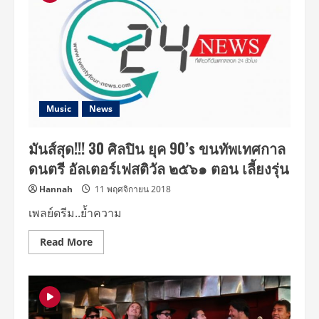
Music
News
มันส์สุด!!! 30 ศิลปิน ยุค 90’s ขนทัพเทศกาล
ดนตรี อัลเตอร์เฟสติวัล ๒๕๖๑ ตอน เลี้ยงรุ่น
Hannah
11 พฤศจิกายน 2018
เพลย์ดรีม..ย้ำความ
Read
Read More
more
about
มันส์
สุด!!!
30
ศิลปิน
ยุค