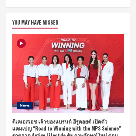
about
iQiyi
(อ้าย
ฉี้
อี้)
YOU MAY HAVE MISSED
ร่วม
กับ
Studio
Wabi
Sabi
เตรียม
ปล่อย
ซี
รีส์
เรื่อง
7
Project
ซี
รีส์
รัก
โร
แมน
ติก
ที่
จะ
News
ทำให้
ทุก
หัวใจ
“พอง
ดีเคเอสเอช เจ้าของแบรนด์ ฮีรูดอยด์ เปิดตัว
โต”ดู
แคมเปญ “Road to Winning with the MPS Science”
ออนไลน์
บน
รุกตลาด Active Lifestyle ดันภาพลักษณ์ใหม่ ตอบ