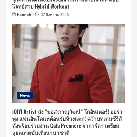
แอปพลิเคชัน
iQiyi
โจทย์สาย Hybrid Workout
(อ้าย
ฉี
Hannah
07 สิงหาคม 2026
อี้)
และ
เว็บไซต์
iQ.com
ที่
เดียว
เท่านั้น
News
iQIYI Artist ส่ง “มอส ภาณุวัฒน์” โกอินเตอร์! ออร่า
พุ่ง แฟนอินโดแห่ต้อนรับห้างแตก! คว้าบทเด่นซีรีส์
ดังพร้อมร่วมงาน Gala Premiere จาการ์ตา เตรียม
ลุยตลาดบันเทิงนานาชาติ