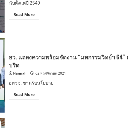
วิทยาศาสตร์
นับตั้งแต่ปี 2549
มา
ผสาน
ศิลปะ
Read
Read More
เชื่อม
more
คน
about
เมือง
ล้ำ
กับ
ได้
5
อีก
โซน
มหกรรม
กิจกรรม
วิทยาศาสตร์
เด็ด!
และ
เทคโนโลยี
แห่ง
อว. แถลงความพร้อมจัดงาน “มหกรรมวิทย์ฯ 64” เป
ชาติ
2564
บริด
พา
ตะลุย
Hannah
02 พฤศจิกายน 2021
นิทรรศการ
โลก
ดิจิทัล
อพวช. ขานรับนโยบาย
ไร้
พรมแดน
กับ
Read
Read More
เทคโนโลยี5G
more
about
อว.
แถลง
ความ
พร้อม
จัด
งาน