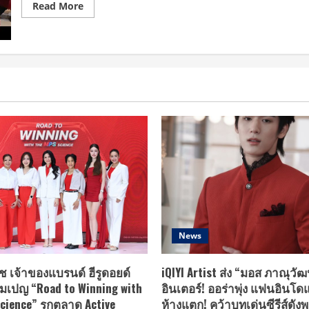
Read
กัน
Read More
more
ใน
about
“มหกรรม
อว.
วิทยาศาสตร์
ประกาศ
และ
ความ
เทคโนโลยี
พร้อม
แห่ง
จัด
ชาติ
“มหกรรม
2564
วิทย์ฯ
63”
ชวน
สัมผัส
ประสบการณ์
เรียน
รู้
วิทย์
วิถี
ใหม่
ผ่าน
นิทรรศการ
เสมือน
3
มิติ
News
ใน
2
ช่อง
ทาง
ช เจ้าของแบรนด์ ฮีรูดอยด์
iQIYI Artist ส่ง “มอส ภาณุวัฒ
มเปญ “Road to Winning with
อินเตอร์! ออร่าพุ่ง แฟนอินโด
cience” รุกตลาด Active
ห้างแตก! คว้าบทเด่นซีรีส์ดังพ