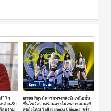
Kpop
Music
น์” โก
aespa พิสูจน์ความทรงพลังอันเหนือชั้น
แห่ต้อนรับ
ขึ้นโชว์ความร้อนแรงในเทศกาลดนตรี
ร้อมร่วม
สุดยิ่งใหญ่ ‘Lollapalooza Chicago’ ครั้ง