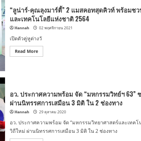
“มหกรรม
วิทย์ฯ
“ลูน่าร์-คุณลุงมาร์ตี้” 2 แมสคอทสุดคิวท์ พร้
64” เปิด
โลก
และเทคโนโลยีแห่งชาติ 2564
แห่ง
การ
Hannah
02 พฤศจิกายน 2021
เรียน
รู้
วิทย์
เปิดตัวคู่หูต่างวั
ยุค
ใหม่
แบบ
Read
Read More
ไฮ
more
บริด
about
“ลูน่าร์-
คุณ
ลุ
งมาร์
ตี้”
2
แมส
อว. ประกาศความพร้อม จัด “มหกรรมวิทย์ฯ 63” ชวน
คอ
ท
ผ่านนิทรรศการเสมือน 3 มิติ ใน 2 ช่องทาง
สุด
คิว
Hannah
29 ตุลาคม 2020
ท์
พร้อม
ชวน
อว. ประกาศความพร้อม จัด “มหกรรมวิทยาศาสตร์และเทคโนโลย
ทุก
คน
วิถีใหม่ ผ่านนิทรรศการเสมือน 3 มิติ ใน 2 ช่องทาง
มา
พบ