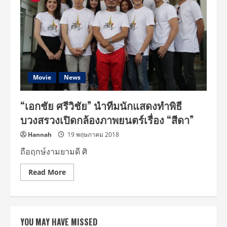
Movie
News
“เอกชัย ศรีวิชัย” นำทีมนักแสดงทำพิธี
บวงสรวงเปิดกล้องภาพยนตร์เรื่อง “สีดา”
Hannah
19 พฤษภาคม 2018
ถือฤกษ์งามยามดี ศิ
Read
Read More
more
about
“เอกชัย
ศรี
วิชัย”
นำ
YOU MAY HAVE MISSED
ทีม