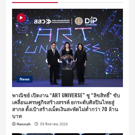
นัก
แสดง
ทำ
พิธี
บวงสรวง
เปิด
กล้อง
ภาพยนตร์
เรื่อง
“สีดา”
News
พาณิชย์ เปิดงาน “ART UNIVERSE” ชู “ลิขสิทธิ์” ขับ
เคลื่อนเศรษฐกิจสร้างสรรค์ ยกระดับศิลปินไทยสู่
สากล ตั้งเป้าสร้างเม็ดเงินสะพัดไม่ต่ำกว่า 70 ล้าน
บาท
Hannah
09 สิงหาคม 2026