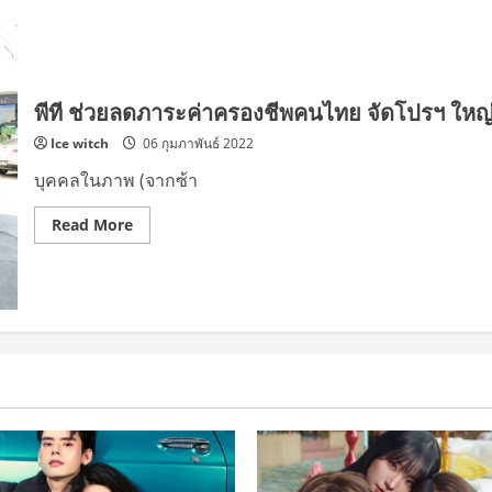
พีที ช่วยลดภาระค่าครองชีพคนไทย จัดโปรฯ ใหญ่เต
Ice witch
06 กุมภาพันธ์ 2022
บุคคลในภาพ (จากซ้า
Read
Read More
more
about
พีที
ช่วย
ลด
ภาระ
ค่า
ครอง
ชีพ
คน
ไทย
จัด
โปรฯ
ใหญ่
เติม
น้ำมัน
แลก