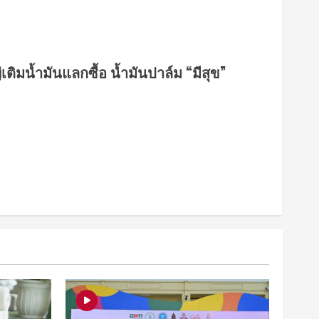
ิมน้ำมันแลกซื้อ น้ำมันปาล์ม “มีสุข”