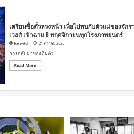
เตรียมซื้อตั๋วล่วงหน้า เพื่อไปพบกับตัวแม่ของจักร
เวลส์ เข้าฉาย 8 พฤศจิกายนทุกโรงภาพยนตร์
Ice witch
21 ตุลาคม 2023
การกลับมาของทีมตัว
Read
Read More
more
about
เตรียม
ซื้อ
ตั๋ว
ล่วง
หน้า
เพื่อ
ไป
พบ
กับ
ตัว
แม่
ของ
จัก
ราล