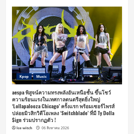
Kpop
Music
aespa พิสูจน์ความทรงพลังอันเหนือชั้น ขึ้นโชว์
ความร้อนแรงในเทศกาลดนตรีสุดยิ่งใหญ่
‘Lollapalooza Chicago’ ครั้งแรก พร้อมเซอร์ไพรส์
ปล่อยมิวสิกวิดีโอเพลง ‘Switchblade’ ที่มี Ty Dolla
$ign ร่วมปรากฏตัว !
Ice witch
06 สิงหาคม 2026