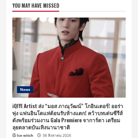
เอ
YOU MAY HAVE MISSED
ส
ปรับ
โฉม
ข่าว
ใหม่
เชื่อม
โยง
ข่าว
ตลอด
ทั้ง
วัน
ให้
คุณ
รู้
ลึก
อย่าง
รอบ
ด้าน
และ
เท่า
News
ทัน
ทุก
เหตุการณ์
สำคัญ
iQIYI Artist ส่ง “มอส ภาณุวัฒน์” โกอินเตอร์! ออร่า
เริ่ม
พุ่ง แฟนอินโดแห่ต้อนรับห้างแตก! คว้าบทเด่นซีรีส์
16
ส.ค.นี้
ดังพร้อมร่วมงาน Gala Premiere จาการ์ตา เตรียม
ลุยตลาดบันเทิงนานาชาติ
Ice witch
06 สิงหาคม 2026