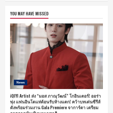
แรง
ลึกลับ
ซับ
YOU MAY HAVE MISSED
ซ้อน
ซ่อน
ปม
Searching
เสิร์ช
หา…
สูญหาย!?
ยัง
ไม่
ตาย
ต้อง
ไปดู
!!!
News
iQIYI Artist ส่ง “มอส ภาณุวัฒน์” โกอินเตอร์! ออร่า
พุ่ง แฟนอินโดแห่ต้อนรับห้างแตก! คว้าบทเด่นซีรีส์
ดังพร้อมร่วมงาน Gala Premiere จาการ์ตา เตรียม