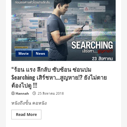
ปล่อย
ที
เซอร์
แรก
“COWBOY
BEBOP”
นับ
ถอย
หลัง
หนึ่ง
เดือน
ก่อน
เปิด
ฉาก
Movie
News
ปฏิบัติ
การ
ล่า
“ร้อน แรง ลึกลับ ซับซ้อน ซ่อนปม
ค่าหัว
สุด
Searching เสิร์ชหา…สูญหาย!? ยังไม่ตาย
ขอบ
อวกาศ
ต้องไปดู !!!
19
พฤศจิกายน
นี้
Hannah
25 สิงหาคม 2018
หนังถึงขั้น คอหนัง
Read
Read More
more
about
“ร้อน