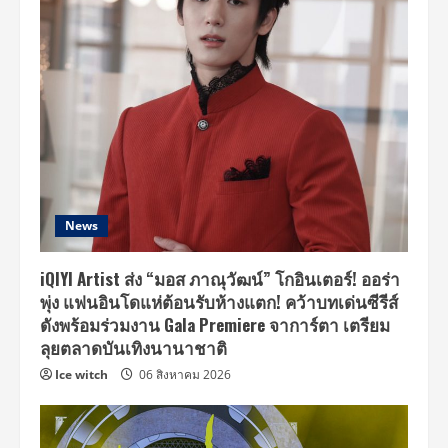
News
iQIYI Artist ส่ง “มอส ภาณุวัฒน์” โกอินเตอร์! ออร่า
พุ่ง แฟนอินโดแห่ต้อนรับห้างแตก! คว้าบทเด่นซีรีส์
ดังพร้อมร่วมงาน Gala Premiere จาการ์ตา เตรียม
ลุยตลาดบันเทิงนานาชาติ
Ice witch
06 สิงหาคม 2026