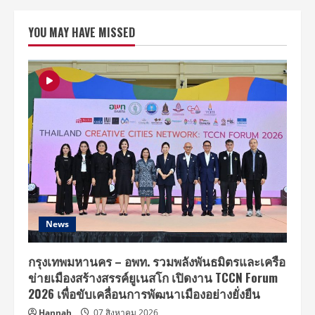
ไศล
สุ
ชาต
YOU MAY HAVE MISSED
วุฒิ
คัด
สรร
บทเพลง
อัน
ไพเราะ
พร้อม
เหล่า
ศิลปิน
รับ
เชิญ
มาส
ร้าง
ความ
ประทับ
ใจ
ให้
แฟน
เพลง
ใน
News
คอนเสิร์ต
การ
กุศล
ครั้ง
กรุงเทพมหานคร – อพท. รวมพลังพันธมิตรและเครือ
ยิ่ง
ข่ายเมืองสร้างสรรค์ยูเนสโก เปิดงาน TCCN Forum
ใหญ่
ที่สุด
2026 เพื่อขับเคลื่อนการพัฒนาเมืองอย่างยั่งยืน
ชั่ว
ฟ้า
Hannah
07 สิงหาคม 2026