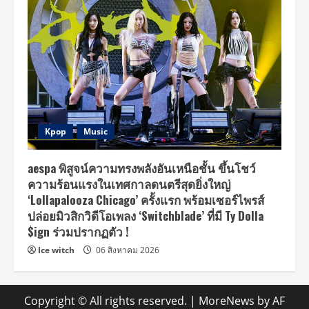
Kpop
Music
aespa พิสูจน์ความทรงพลังอันเหนือชั้น ขึ้นโชว์
ความร้อนแรงในเทศกาลดนตรีสุดยิ่งใหญ่
‘Lollapalooza Chicago’ ครั้งแรก พร้อมเซอร์ไพรส์
ปล่อยมิวสิกวิดีโอเพลง ‘Switchblade’ ที่มี Ty Dolla
$ign ร่วมปรากฏตัว !
Ice witch
06 สิงหาคม 2026
Copyright © All rights reserved.
|
MoreNews
by AF