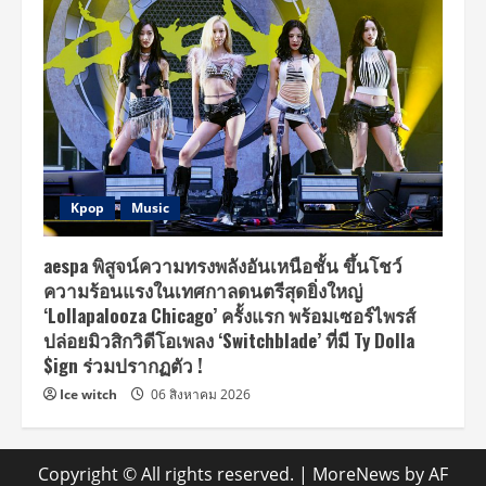
Kpop
Music
aespa พิสูจน์ความทรงพลังอันเหนือชั้น ขึ้นโชว์
ความร้อนแรงในเทศกาลดนตรีสุดยิ่งใหญ่
‘Lollapalooza Chicago’ ครั้งแรก พร้อมเซอร์ไพรส์
ปล่อยมิวสิกวิดีโอเพลง ‘Switchblade’ ที่มี Ty Dolla
$ign ร่วมปรากฏตัว !
Ice witch
06 สิงหาคม 2026
Copyright © All rights reserved.
|
MoreNews
by AF