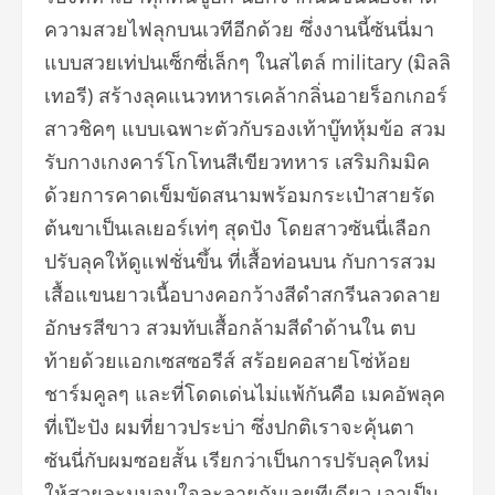
ความสวยไฟลุกบนเวทีอีกด้วย ซึ่งงานนี้ซันนี่มา
แบบสวยเท่ปนเซ็กซี่เล็กๆ ในสไตล์ military (มิลลิ
เทอรี) สร้างลุคแนวทหารเคล้ากลิ่นอายร็อกเกอร์
สาวชิคๆ แบบเฉพาะตัวกับรองเท้าบู๊ทหุ้มข้อ สวม
รับกางเกงคาร์โกโทนสีเขียวทหาร เสริมกิมมิค
ด้วยการคาดเข็มขัดสนามพร้อมกระเป๋าสายรัด
ต้นขาเป็นเลเยอร์เท่ๆ สุดปัง โดยสาวซันนี่เลือก
ปรับลุคให้ดูแฟชั่นขึ้น ที่เสื้อท่อนบน กับการสวม
เสื้อแขนยาวเนื้อบางคอกว้างสีดำสกรีนลวดลาย
อักษรสีขาว สวมทับเสื้อกล้ามสีดำด้านใน ตบ
ท้ายด้วยแอกเซสซอรีส์ สร้อยคอสายโซ่ห้อย
ชาร์มคูลๆ และที่โดดเด่นไม่แพ้กันคือ เมคอัพลุค
ที่เป๊ะปัง ผมที่ยาวประบ่า ซึ่งปกติเราจะคุ้นตา
ซันนี่กับผมซอยสั้น เรียกว่าเป็นการปรับลุคใหม่
ให้สวยละมุนจนใจละลายกันเลยทีเดียว เอาเป็น