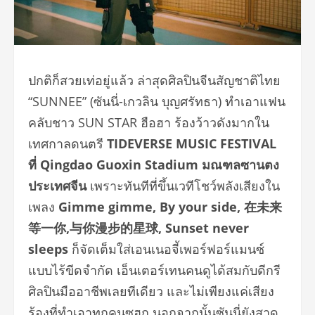
ปกติก็สวยเท่อยู่แล้ว ล่าสุดศิลปินจีนสัญชาติไทย
“SUNNEE” (ซันนี่-เกวลิน บุญศรัทธา) ทำเอาแฟน
คลับชาว SUN STAR ฮือฮา ร้องว้าวดังมากใน
เทศกาลดนตรี
TIDEVERSE MUSIC FESTIVAL
ที่
Qingdao Guoxin Stadium มณฑลซานตง
ประเทศจีน
เพราะทันทีที่ขึ้นเวทีโชว์พลังเสียงใน
เพลง
Gimme gimme, By your side,
在未来
等一你
,
与你漫步的星球
, Sunset never
sleeps
ก็จัดเต็มใส่เอนเนอจี้เพอร์ฟอร์แมนซ์
แบบไร้ขีดจำกัด เอ็นเตอร์เทนคนดูได้สมกับดีกรี
ศิลปินมืออาชีพเลยทีเดียว และไม่เพียงแค่เสียง
ร้องที่ทำเอาทุกคนซูฮก นอกจากนั้นซันนี่ยังสาด