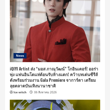
News
iQIYI Artist ส่ง “มอส ภาณุวัฒน์” โกอินเตอร์! ออร่า
พุ่ง แฟนอินโดแห่ต้อนรับห้างแตก! คว้าบทเด่นซีรีส์
ดังพร้อมร่วมงาน Gala Premiere จาการ์ตา เตรียม
ลุยตลาดบันเทิงนานาชาติ
Ice witch
06 สิงหาคม 2026