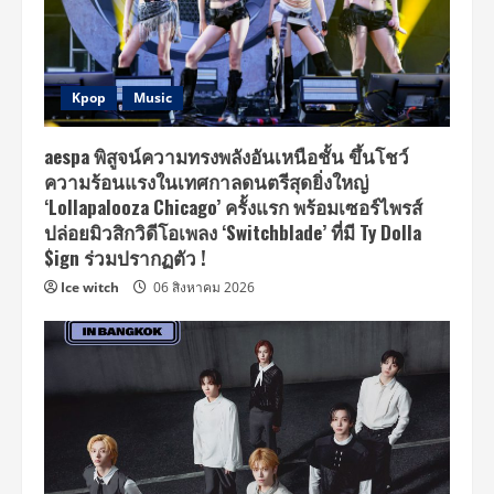
Kpop
Music
aespa พิสูจน์ความทรงพลังอันเหนือชั้น ขึ้นโชว์
ความร้อนแรงในเทศกาลดนตรีสุดยิ่งใหญ่
‘Lollapalooza Chicago’ ครั้งแรก พร้อมเซอร์ไพรส์
ปล่อยมิวสิกวิดีโอเพลง ‘Switchblade’ ที่มี Ty Dolla
$ign ร่วมปรากฏตัว !
Ice witch
06 สิงหาคม 2026