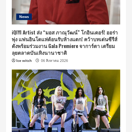
News
iQIYI Artist ส่ง “มอส ภาณุวัฒน์” โกอินเตอร์! ออร่า
พุ่ง แฟนอินโดแห่ต้อนรับห้างแตก! คว้าบทเด่นซีรีส์
ดังพร้อมร่วมงาน Gala Premiere จาการ์ตา เตรียม
ลุยตลาดบันเทิงนานาชาติ
Ice witch
06 สิงหาคม 2026