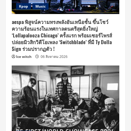
Kpop
Music
aespa พิสูจน์ความทรงพลังอันเหนือชั้น ขึ้นโชว์
ความร้อนแรงในเทศกาลดนตรีสุดยิ่งใหญ่
‘Lollapalooza Chicago’ ครั้งแรก พร้อมเซอร์ไพรส์
ปล่อยมิวสิกวิดีโอเพลง ‘Switchblade’ ที่มี Ty Dolla
$ign ร่วมปรากฏตัว !
Ice witch
06 สิงหาคม 2026