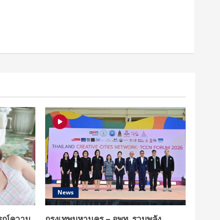
News
รณ์ความ
กรุงเทพมหานคร – อพท. รวมพลัง