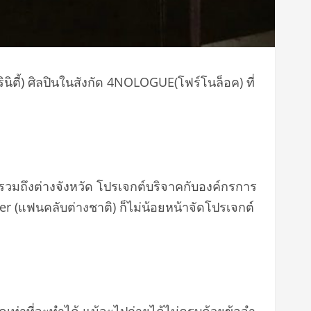
ิตี้) ศิลปินในสังกัด 4NOLOGUE(โฟร์โนล็อค) ที่
ฯ รวมถึงต่างจังหวัด โปรเจกต์บริจาคกับองค์กรการ
r (แฟนคลับต่างชาติ) ก็ไม่น้อยหน้าจัดโปรเจกต์