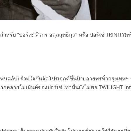
 “ปอร์เช่-ศิวกร อดุลสุทธิกุล” หรือ ปอร์เช่ TRINITY(ทริน
ื่อแฟนคลับ) ร่วมใจกันจัดโปรเจกต์ขึ้นป้ายอวยพรทั่วกรุงเทพ
กหลายโมเม้นท์ของปอร์เช่ เท่านั้นยังไม่พอ TWILIGHT Inte