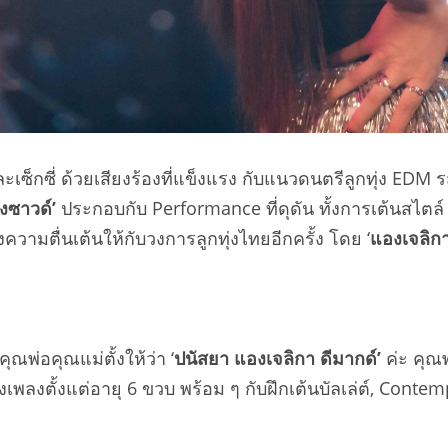
เซ็กซี่ ด้วยเสียงร้องที่แข็งแรง กับแนวดนตรีลูกทุ่ง EDM
งซาวด์
’
ประกอบกับ Performance ที่ดุดัน ทั้งการเต้นสไตล์
วามตื่นเต้นให้กับวงการลูกทุ่งไทยอีกครั้ง โดย ‘
แองเจลิกา
ี่คุณพ่อคุณแม่ตั้งให้ว่า ‘
ปนัสยา แองเจลิกา ดีมากด์
’
ค่ะ คุณ
องเพลงตั้งแต่อายุ 6 ขวบ พร้อม ๆ กับฝึกเต้นบัลเล่ต์, Conte