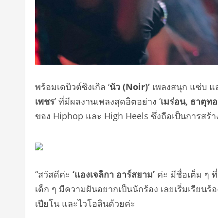
พร้อมเดบิวต์ซิงเกิล ‘
นัว (
Noir)’
เพลงสนุก แซ่บ และ
เพชร
’ ที่มีผลงานเพลงสุดฮิตอย่าง ‘
เมร่อน
,
ธาตุทอ
ของ Hiphop และ High Heels ซึ่งถือเป็นการสร้างค
“สวัสดีค่ะ
‘
แองเจลิกา อาร์สยาม
’
ค่ะ มีชื่อเต็ม ๆ ท
เด็ก ๆ มีความฝันอยากเป็นนักร้อง เลยเริ่มเรียนร้
เปียโน และไวโอลินด้วยค่ะ