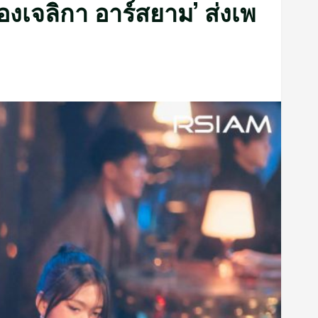
แองเจลิกา อาร์สยาม’ ส่งเพ