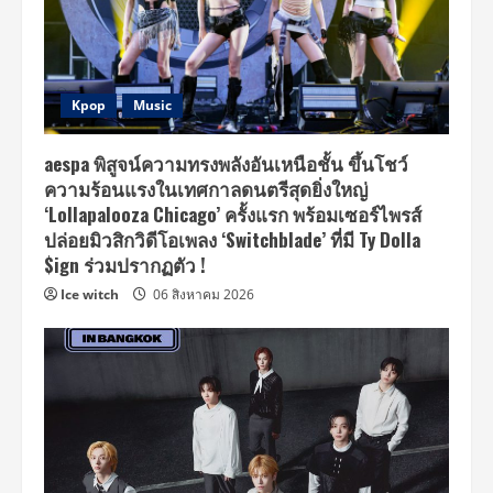
Kpop
Music
aespa พิสูจน์ความทรงพลังอันเหนือชั้น ขึ้นโชว์
ความร้อนแรงในเทศกาลดนตรีสุดยิ่งใหญ่
‘Lollapalooza Chicago’ ครั้งแรก พร้อมเซอร์ไพรส์
ปล่อยมิวสิกวิดีโอเพลง ‘Switchblade’ ที่มี Ty Dolla
$ign ร่วมปรากฏตัว !
Ice witch
06 สิงหาคม 2026