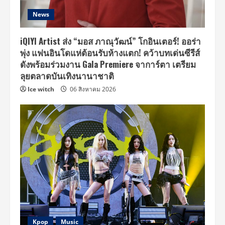
News
iQIYI Artist ส่ง “มอส ภาณุวัฒน์” โกอินเตอร์! ออร่า
พุ่ง แฟนอินโดแห่ต้อนรับห้างแตก! คว้าบทเด่นซีรีส์
ดังพร้อมร่วมงาน Gala Premiere จาการ์ตา เตรียม
ลุยตลาดบันเทิงนานาชาติ
Ice witch
06 สิงหาคม 2026
Kpop
Music