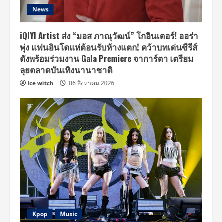
News
iQIYI Artist ส่ง “มอส ภาณุวัฒน์” โกอินเตอร์! ออร่า
พุ่ง แฟนอินโดแห่ต้อนรับห้างแตก! คว้าบทเด่นซีรีส์
ดังพร้อมร่วมงาน Gala Premiere จาการ์ตา เตรียม
ลุยตลาดบันเทิงนานาชาติ
Ice witch
06 สิงหาคม 2026
Kpop
Music