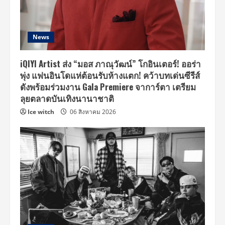
News
iQIYI Artist ส่ง “มอส ภาณุวัฒน์” โกอินเตอร์! ออร่า
พุ่ง แฟนอินโดแห่ต้อนรับห้างแตก! คว้าบทเด่นซีรีส์
ดังพร้อมร่วมงาน Gala Premiere จาการ์ตา เตรียม
ลุยตลาดบันเทิงนานาชาติ
Ice witch
06 สิงหาคม 2026