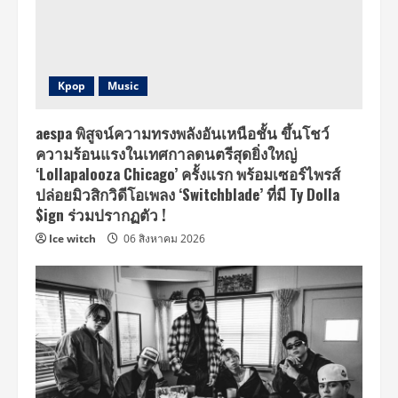
Kpop
Music
aespa พิสูจน์ความทรงพลังอันเหนือชั้น ขึ้นโชว์
ความร้อนแรงในเทศกาลดนตรีสุดยิ่งใหญ่
‘Lollapalooza Chicago’ ครั้งแรก พร้อมเซอร์ไพรส์
ปล่อยมิวสิกวิดีโอเพลง ‘Switchblade’ ที่มี Ty Dolla
$ign ร่วมปรากฏตัว !
Ice witch
06 สิงหาคม 2026