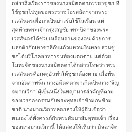
กล่าวถึงเรื่องราวของนางอมิตตดาภรรยาชูชก ที่
ใช้ชูชกไปทูลขอพระราชโอรสธิดาจากพระ
เวสสันดรเพื่อมาเป็นบ่าวรับใช้ในเรือน แต่
สุดท้ายพระเจ้ากรุงสญชัย พระบิดาของพระ
เวสสันดรได้ช่วยเหลือหลานของตน ด้วยการ
แลกตัวกัณหาชาลีกับแก้วแหวนเงินทอง ส่วนชู
ชกได้บริโภคอาหารจนท้องแตกตาย แต่ด้วย
โมหะจิตของนางอมิตตดาได้กล่าวโทษว่า พระ
เวสสันดรคือเหตุอันทำให้ชูชกต้องตาย เมื่อพ้น
จากอัตภาพนั้น นางอมิตตดามาเกิดเป็นนาง ‘จิญ
จมาณวิกา’ ผู้เป็นหนึ่งในพญามารสำคัญที่ตาม
จองเวรจองกรรมกับพระพุทธเจ้าข้ามภพข้าม
ชาติ นางมาณวิกาหลอกลวงให้ผู้อื่นเชื่อว่า
ตนเองได้ตั้งครรภ์กับพระสัมมาสัมพุทธเจ้า เรื่อง
ของนางมาณวิกานี้ ได้แสดงให้เห็นว่า มิจฉาจิต