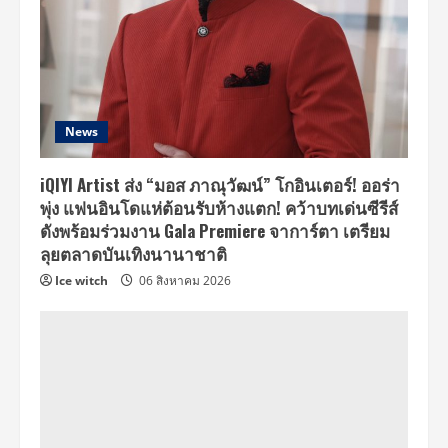
News
iQIYI Artist ส่ง “มอส ภาณุวัฒน์” โกอินเตอร์! ออร่า
พุ่ง แฟนอินโดแห่ต้อนรับห้างแตก! คว้าบทเด่นซีรีส์
ดังพร้อมร่วมงาน Gala Premiere จาการ์ตา เตรียม
ลุยตลาดบันเทิงนานาชาติ
Ice witch
06 สิงหาคม 2026