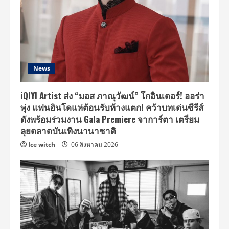
News
iQIYI Artist ส่ง “มอส ภาณุวัฒน์” โกอินเตอร์! ออร่า
พุ่ง แฟนอินโดแห่ต้อนรับห้างแตก! คว้าบทเด่นซีรีส์
ดังพร้อมร่วมงาน Gala Premiere จาการ์ตา เตรียม
ลุยตลาดบันเทิงนานาชาติ
Ice witch
06 สิงหาคม 2026