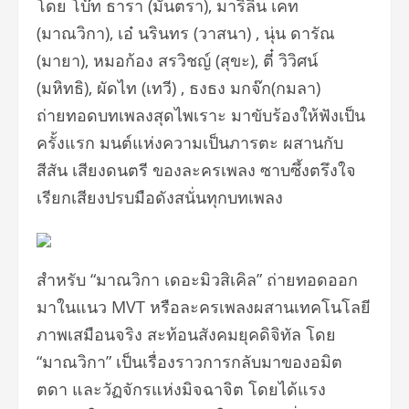
โดย โบ๊ท ธารา (มันตรา), มาริลิน เคท
(มาณวิกา), เอ๋ นรินทร (วาสนา) , นุ่น ดารัณ
(มายา), หมอก้อง สรวิชญ์ (สุขะ), ตี๋ วิวิศน์
(มหิทธิ), ผัดไท (เทวี) , ธงธง มกจ๊ก(กมลา)
ถ่ายทอดบทเพลงสุดไพเราะ มาขับร้องให้ฟังเป็น
ครั้งแรก มนต์แห่งความเป็นภารตะ ผสานกับ
สีสัน เสียงดนตรี ของละครเพลง ซาบซึ้งตรึงใจ
เรียกเสียงปรบมือดังสนั่นทุกบทเพลง
สำหรับ “มาณวิกา เดอะมิวสิเคิล” ถ่ายทอดออก
มาในแนว MVT หรือละครเพลงผสานเทคโนโลยี
ภาพเสมือนจริง สะท้อนสังคมยุคดิจิทัล โดย
“มาณวิกา” เป็นเรื่องราวการกลับมาของอมิต
ตดา และวัฏจักรแห่งมิจฉาจิต โดยได้แรง