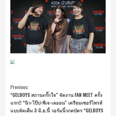
Continue
Previous:
“GELBOYS สถานะกั๊กใจ” จัดงาน FAN MEET ครั้ง
Reading
แรก!! “นิว-ไป๊ป-พีเจ-เลออน” เตรียมเซอร์ไพรส์
แบบจัดเต็ม 3 มิ.ย.นี้ วอร์มนิ้วกดบัตร “GELBOYS