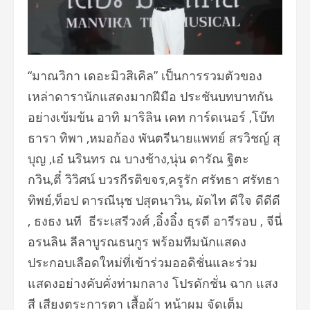
“มาณวิกา เดอะมิวสิเคิล” เป็นการรวมตัวของ
เหล่าดารานักแสดงมากฝีมือ ประชันบทบาทกัน
อย่างเข้มข้น อาทิ มาริลิน เคท การ์ดเนอร์ ,โบ๊ท
ธารา ทิพา ,หมอก้อง พันตรีนายแพทย์ สรวิชญ์ สุ
บุญ ,เอ๋ นรินทร ณ บางช้าง,นุ่น ดารัณ ฐิตะ
กวิน,ตี๋ วิวิศน์ บวรกีรติขจร,ครูรัก ศรัทธา ศรัทธา
ทิพย์,ท็อป ดารณีนุช ปสุตนาวิน, ผัดไท ดีใจ ดีดีดี
, ธงธง นที ธีระเสรีวงศ์ ,อิ๋งอิ๋ง ธุรดี อารีรอบ , จีนี่
อรนลิน ลีลาบูรณธนกูร พร้อมทีมนักแสดง
ประกอบเลือดใหม่ที่เข้าร่วมออดิชั่นและร่วม
แสดงอย่างคับคั่งท่ามกลาง โปรดักชั่น ฉาก แสง
สี เสียงตระการตา เสื้อผ้า หน้าผม จัดเต็ม