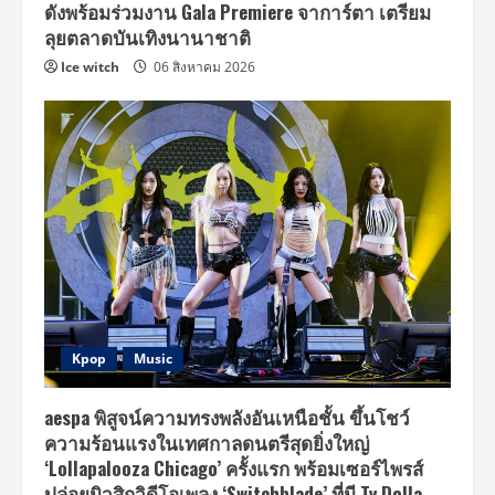
ดังพร้อมร่วมงาน Gala Premiere จาการ์ตา เตรียม
ลุยตลาดบันเทิงนานาชาติ
Ice witch
06 สิงหาคม 2026
Kpop
Music
aespa พิสูจน์ความทรงพลังอันเหนือชั้น ขึ้นโชว์
ความร้อนแรงในเทศกาลดนตรีสุดยิ่งใหญ่
‘Lollapalooza Chicago’ ครั้งแรก พร้อมเซอร์ไพรส์
ปล่อยมิวสิกวิดีโอเพลง ‘Switchblade’ ที่มี Ty Dolla