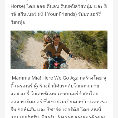
Horse) โดย จอช ดีแลน รับบทบิลวัยหนุ่ม และ ฮิ
วจ์ สกินเนอร์ (Kill Your Friends) รับบทแฮร์รี่
วัยหนุ่ม
Mamma Mia! Here We Go Againสร้างโดย จู
ดี้ เครเมอร์ ผู้สร้างมิวสิคัลระดับโลกมากมาย
และ แกรี่ โกเอทซ์แมน ภาพยนตร์กำกับโดย
ออล พาร์คเกอร์ ซึ่งเขาร่วมเขียนบทกับ แคทเธอ
รีน จอห์นสัน และ ริชาร์ด เคอร์ติส โดย เบนนี่
แอนเดอร์สสัน, บียอร์น อัลเวอุส สองสมาชิกของ