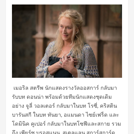
เมอริล สตรีพ นักแสดงรางวัลออสการ์ กลับมา
รับบท ดอนน่า พร้อมด้วยทีมนักแสดงชุดเดิม
อย่าง จูลี่ วอลเตอร์ กลับมาในบท โรซี่, คริสติน
บารันสกี ในบท ทันยา, อแมนดา ไซย์เฟร็ด และ
โดมินิค คูเปอร์ กลับมาในบทโซฟีและสกาย รวม
ถึง เพียร์ซ บรอสแนน, สเตลแลน สการ์สการ์ด