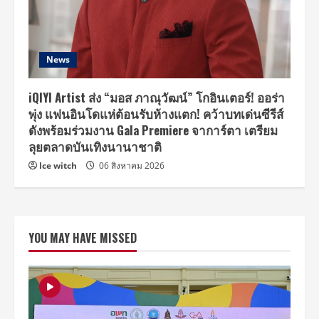
News
iQIYI Artist ส่ง “มอส ภาณุวัฒน์” โกอินเตอร์! ออร่า
พุ่ง แฟนอินโดแห่ต้อนรับห้างแตก! คว้าบทเด่นซีรีส์
ดังพร้อมร่วมงาน Gala Premiere จาการ์ตา เตรียม
ลุยตลาดบันเทิงนานาชาติ
Ice witch
06 สิงหาคม 2026
YOU MAY HAVE MISSED