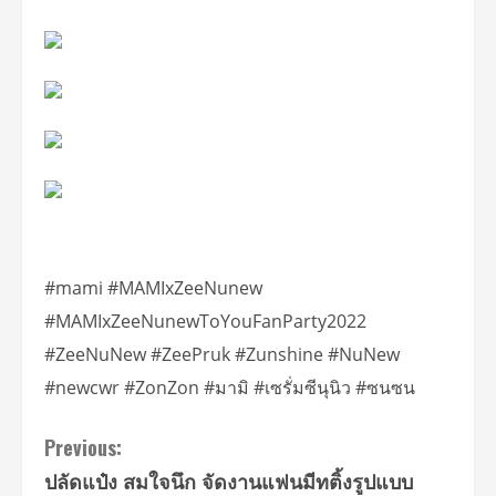
#mami #MAMIxZeeNunew
#MAMIxZeeNunewToYouFanParty2022
#ZeeNuNew #ZeePruk #Zunshine #NuNew
#newcwr #ZonZon #มามิ #เซรั่มซีนุนิว #ซนซน
Continue
Previous:
ปลัดแป๋ง สมใจนึก จัดงานแฟนมีทติ้งรูปแบบ