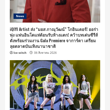
News
iQIYI Artist ส่ง “มอส ภาณุวัฒน์” โกอินเตอร์! ออร่า
พุ่ง แฟนอินโดแห่ต้อนรับห้างแตก! คว้าบทเด่นซีรีส์
ดังพร้อมร่วมงาน Gala Premiere จาการ์ตา เตรียม
ลุยตลาดบันเทิงนานาชาติ
Ice witch
06 สิงหาคม 2026