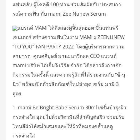
แฟนคลับ ผู้โชคดี 100 ท่าน ร่วมสัมผัสกับ ประสบกา
รณ์ความฟิน กับ mami Zee Nunew Serum
แบรนด์ MAMI ได้ดึงสองคู่จิ้นสุดฮอต ขึ้นแท่นพรี
เซนเตอร์ สร้างความฟินในงาน MAMI x ZEENUNEW
“TO YOU” FAN PARTY 2022 โดยผู้บริหารมากความ
สามารถ คุณศศิบุษย์ มานะนาวิกผล CEO แบรนด์
mami บริษัท ไอเอ็มจี เวิร์ล จำกัด ได้กล่าวถึงการจัด
กิจกรรมในครั้งนี้ และความรู้สึกที่ได้ร่วมงานกับ “ซี-นุ
นิว” พร้อมเปิดตัวผลิตภัณฑ์ใหม่ล่าสุด เซรั่ม มามิ 3
สูตร
1. mami Be Bright Babe Serum 30ml เซรั่มบำรุงผิว
กระจ่างใส อุดมไปด้วยวิตามินที่สำคัญต่อผิว ช่วยปรับ
โทนสีผิวให้สม่ำเสมอและให้ผิวที่หมองคล้ำแลดู
กระจ่างใส