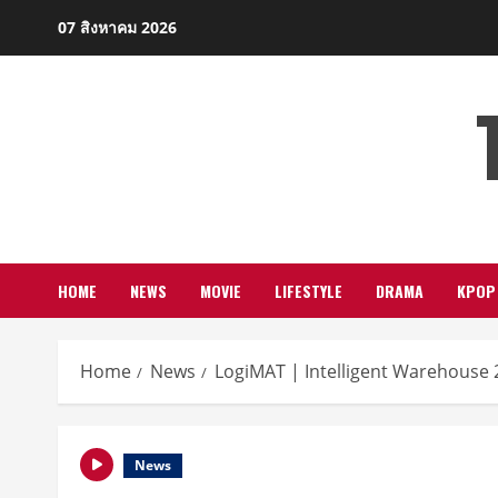
Skip
07 สิงหาคม 2026
to
content
HOME
NEWS
MOVIE
LIFESTYLE
DRAMA
KPOP
Home
News
LogiMAT | Intelligent Warehouse 
News