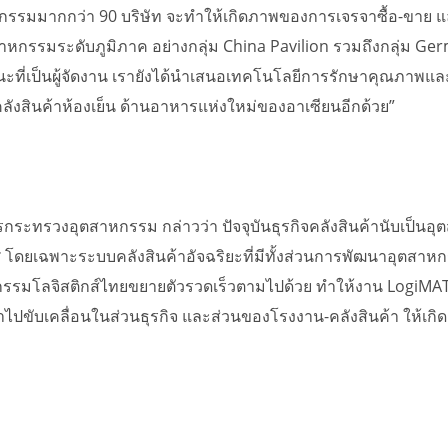
าหกรรมมากกว่า 90 บริษัท จะทำให้เกิดภาพของการเจรจาซื้อ-ขาย แล
หกรรมระดับภูมิภาค อย่างกลุ่ม China Pavilion รวมถึงกลุ่ม Ge
ะที่เป็นผู้จัดงาน เรายังได้นำเสนอเทคโนโลยีการรักษาคุณภาพ
คลังสินค้าห้องเย็น ด้านอาหารแห่งใหม่ของอาเซียนอีกด้วย”
รกระทรวงอุตสาหกรรม กล่าวว่า ปัจจุบันธุรกิจคลังสินค้านับเป็นอ
โดยเฉพาะระบบคลังสินค้าอัจฉริยะที่มีทั้งส่วนการพัฒนาอุตสาหก
รรมโลจิสติกส์ไทยขยายตัวรวดเร็วตามไปด้วย ทำให้งาน LogiMAT | 
าไปขับเคลื่อนในส่วนธุรกิจ และส่วนของโรงงาน-คลังสินค้า ให้เ