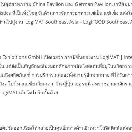
วหน้าในอุตสาหกรรม China Pavilion และ German Pavilion, เวที
ics ที่เป็นทั้งโซลูชั่นด้านการจัดการอาหารแช่เย็น แช่แข็ง แห่
ยนผ่านไปสู่งาน ‘LogiMAT Southeast Asia – LogiFOOD Southeast As
s Exhibitions GmbH เปิดเผยว่า การมีขึ้นของงาน LogiMAT | Inte
้น แต่ยังเป็นสัญลักษณ์บ่งบอกศักยภาพอันโดดเด่นที่อยู่ในนวัตกร
s รวมถึงผลิตภัณฑ์ การบริการ และองค์ความรู้อีกมากมาย ที่ได้ร
คโปร์ มาเลเซีย เวียดนาม จีน ญี่ปุ่น เยอรมนี สหราชอาณาจักร และอ
LogiMAT เติบโตไปอีกขั้นด้วย
เชียตะวันออกเฉียงใต้กลายเป็นศูนย์กลางด้านอินทราโลจิสติกส์แห่ง