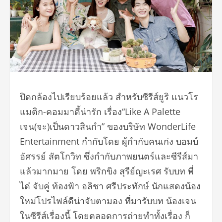
ปิดกล้องไปเรียบร้อยแล้ว สำหรับซีรีส์ยูริ แนวโร
แมติก-คอมมาดี้น่ารัก เรื่อง“Like A Palette
เจน(จะ)เป็นดาวสินกำ” ของบริษัท WonderLife
Entertainment กำกับโดย ผู้กำกับคนเก่ง บอมบ์
อัศรรย์ สัตโกวิท ซึ่งกำกับภาพยนตร์และซีรีส์มา
แล้วมากมาย โดย พริกขิง สุรีย์ญะเรศ รับบท พี่
ได๋ จับคู่ ท้องฟ้า อลิชา ศรีประทักษ์ นักแสดงน้อง
ใหม่โปรไฟล์ดีน่าจับตามอง ที่มารับบท น้องเจน
ในซีรีส์เรื่องนี้ โดยตลอดการถ่ายทำทั้งเรื่อง ก็