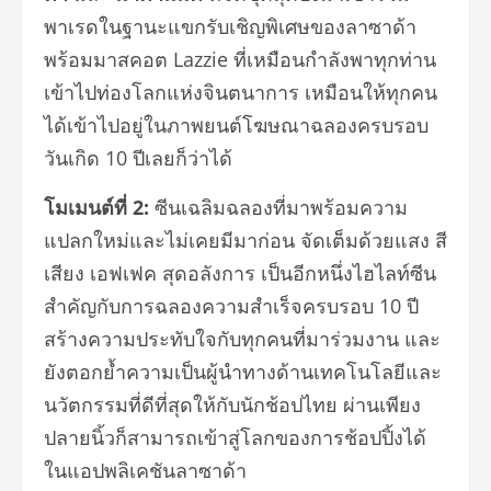
พาเรดในฐานะแขกรับเชิญพิ
เศษของลาซาด้า
พร้อมมาสคอต
Lazzie
ที่เหมือนกำลังพาทุกท่าน
เข้
าไปท่องโลกแห่งจินตนาการ เหมือนให้ทุกคน
ได้เข้าไปอยู่
ในภาพยนต์โฆษณาฉลองครบรอบ
วันเกิ
ด
10
ปี
เลย
ก็ว่าได้
โมเมนต์ที่
2:
ซีนเฉลิมฉลองที่ม
าพร้อม
ความ
แปลก
ใหม่และไม่เคยมีมาก่อน จัดเต็มด้วยแสง สี
เสียง
เอฟเฟค
สุดอลังการ เป็นอีกหนึ่งไฮไลท์ซีน
สำคัญกั
บการฉลองความสำเร็จครบรอบ
10
ปี
สร้างความประทับใจกับทุก
คน
ที่
มาร่วมงาน
และ
ยังตอกย้ำความเป็นผู้นำทางด้
านเทคโนโลยีและ
นวัตกรรมที่ดีที่
สุดให้กับนักช้อปไทย ผ่านเพียง
ปลายนิ้วก็สามารถเข้
าสู่โลกของการช้อปปิ้งได้
ในแอปพลิเคชันลาซาด้า