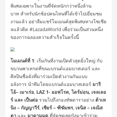
พิเศษเฉพาะในงานที่จัดหนักกว่าหนึ่งล้าน
บาท สำหรับนักช้อปคนไหนที่ได้เข้าไปเยี่ยมชม
งานแล้ว อย่าลืมแชร์โมเมนต์สุดพิเศษทางโซเชีย
ลแล้วติด #LazadaWorld เพื่อร่วมเป็นส่วนหนึ่ง
ของการฉลองความสำเร็จในครั้งนี้
โมเมนต์ที่
1
:
เริ่มกันที่งานเปิดตัวสุดยิ่
งใหญ่ กับ
ขบวนพาเหรดที่ขนแบรนด์
แอมบาสเดอร์ และ
ศิลปินชื่อดังที่มาร่วมเปิ
ดตัวงานกันแบบ
อลังการ
นำทีมโดยแบรนด์แอมบาสเตอร์
มาริ
โอ้
–
เมาเร่อ
,
LAZ 1-
ออฟโรด
,
ไดร์ม่อน
,
เจลเลอ
ร์ และ เป็นต่อ
รวมไปถึงกองทัพดาราอย่าง
ต้าเห
นิง
–
กัญญาวีร์
,
เชียร์
–
ฑิฆัมพร
,
เจนิส
–
เจณิส
ตา
และ
มาดามมด
ที่จัดชุด
สุด
ปังมาเข้าร่
วม