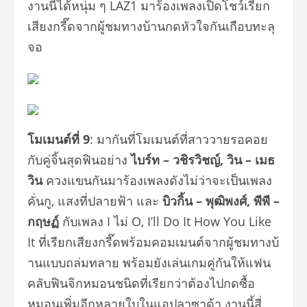
งานนี้ได้หนุ่ม ๆ
LAZ1
มาร้องเพลงเปิดโชว์เรียก
เสี
ยงกรี๊ดจากผู้ชมทางบ้านกดหั
วใจกันเกือบทะลุ
จอ
โมเมนต์ที่
9
:
มากันที่โมเมนต์ที่
สาววายรอคอย
กับคู่จิ้นสุดฟินอย่
าง
ไบร์ท – วชิรวิชญ์
,
วิน – เมธ
วิน
ควงแขนกันมาร้องเพลงดังไม่ว่
าจะเป็นเพลง
คั่นกู
,
แสงที่ปลายฟ้า และ
บิวกิ้น – พุฒิพงศ์
,
พีพี –
กฤษฏ์
กับเพลง
I
ไม่
O, I’ll Do It How You Like
It
ที่เรียกเสียงกรี๊ดพร้
อมคอมเมนต์จากผู้ชมทางบ้
านแบบถล่มทลาย พร้อมยังเล่นเกมคู่
กัน
ให้แฟน
คลั
บฟินจิกหมอนชนิดที่เรียกว่าต้
องไปกดซื้อ
หมอนเพิ่มอี
กหลายใบในแอปลาซาด้า งานนี้สี่