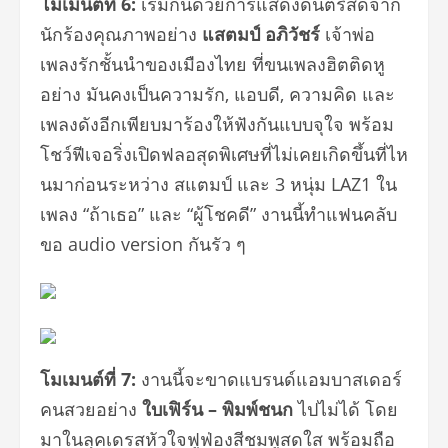
โมเมนต์ที่
6:
เริ่มกันด้วยการแสดงดนตรี
สดจาก
นักร้องคุณภาพอย่าง
แสตมป์ อภิวัชร์
เจ้าพ่อ
เพลงรักชั้นนำของเมื
องไทย ที่ขนเพลงฮิตติดหู
อย่าง มันคงเป็นความรัก
,
แอบดี
,
ความคิด และ
เพลงดังอีกเพียบมาร้องให้ฟั
งกันแบบจุใจ พร้อม
โชว์ฟีเจอริ่งเปิดฟล
อ
สุดพิ
เศษที่ไม่เคยเกิดขึ้นที่ไห
นมาก่
อนระหว่าง สแตมป์ และ
3
หนุ่ม
LAZ1
ใน
เพลง
“
ถ้าเธอ
”
และ
“
ผู้โชคดี
”
งานนี้ทำแฟนคลับ
ขอ
audio version
กันรัว ๆ
โมเมนต์ที่
7:
งานนี้จะขาดแบรนด์แอมบาสเดอร์
คนสวยอย่าง
ใบเฟิร์น – พิมพ์ชนก
ไปไม่ได้ โดย
มาในลุคเดรสหัวใจฟูฟ่องสี
ชมพูสดใส พร้อมถือ