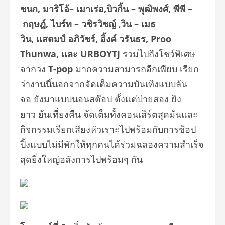
ชนก
,
มาริโอ้
–
เมาเร่อ
,
บิวกิ้น
–
พุฒิพงศ์
,
พีพี
–
กฤษฏ์
,
ไบร์ท
–
วชิรวิชญ์
,
วิน
–
เมธ
วิน
,
แสตมป์
อภิวัชร์
,
อิ้งค์
วรันธร
,
Proo
Thunwa,
และ
URBOYTJ
รวมไปถึงโชว์พิเศษ
จากวง
T-pop
มากความสามารถอีกเพียบ เรียก
ว่างานนี้นอกจากจัดเต็มความบันเทิงแบบล้น
จอ ยังมาแบบนอนสต๊อป ตั้งแต่บ่ายสอง ยิง
ยาว ยันเที่ยงคืน จัดเต็มทั้งคอนเสิร์ตสุดมันและ
กิจกรรมเรียกเสียงหัวเราะไปพร้อมกับการช้อป
ปิ้งแบบไม่มีพักให้ทุกคนได้ร่วมฉลองความสำเร็จ
สุดยิ่งใหญ่อลังการไปพร้อมๆ กัน