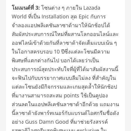
โมเมนต์ที่
3:
โซนต่าง ๆ ภายใน
Lazada
World
ที่เป็น
Installation
สุด
Epic
กับการ
จำลองแอปพลิเคชันลาซาด้
ามาให้นักช้อปได้
สัมผั
สประสบการณ์ใหม่ที่
ผสานโลกออนไลน์และ
ออฟไลน์เข้าด้
วยกันที่ลาซาด้าจัดเต็มแบบเน้น ๆ
ในโอกาสครบรอบ
10
ปีซึ่งแต่ละโซนมีความ
พิเศษที่
แตกต่างกันไป บอกได้เลยว่าเป็น
ประสบการณ์สุ
ดประทับใจที่ผู้ที่ได้มาสัมผั
สงานนี้
จะฟินไปกับบรรยากาศแบบลื
มไม่ลง ที่สำคัญใน
แต่ละโซนยังมีกิ
จกรรมและเกมสุดล้ำให้นักช้อป
ที่
มางานสามารถสะสม
points
ใช้เป็นคูปอง
ส่วนลดในแอปพลิเคชั
นลาซาด้าอีกด้วย แถมงาน
นี้ลาซาด้ายังพาร์ทเนอร์
กับแบรนด์ไอศกรีมชื่อดัง
อย่าง
Guss Damn Good
ที่มาช่วยรังสรรค์
รสชาติไอศกรี
มสุดพิเศษแบบ
exclusive
ใน