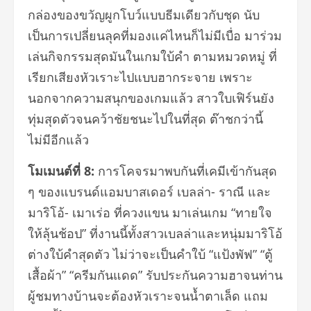
กล่องของขวัญผูกโบว์
แบบธีมเดียวกับชุด นับ
เป็นการเปลี่ยนลุคที่มองแค่
ไหนก็ไม่มีเบื่อ มาร่วม
เล่นกิจกรรมสุดมั
นในเกมใบ้คำ ตามหมวดหมู่ ที่
เรียกเสียงหั
วเราะไปแบบฮากระจาย เพราะ
นอกจากความสนุกของเกมแล้ว สาวใบเฟิร์นยัง
ทุ่มสุดตัวจนคว้
าชัยชนะไปในที่สุด ต๊าชกว่านี้
ไม่มีอีกแล้ว
โมเมนต์ที่
8:
การโคจรมาพบกันที่เคมีเข้ากันสุ
ด
ๆ ของแบรนด์แอมบาสเดอร์ เบลล่า- ราณี และ
มาริโอ้- เมาเร่อ ที่ควงแขน มาเล่นเกม
“
ทายใจ
ให้ลุ้นช้อป
”
ที่งานนี้ทั้งสาวเบลล่าและหนุ่
มมาริโอ้
ต่างใบ้คำสุดตัว ไม่ว่าจะเป็นคำใบ้
“
แป้งพัฟ
”
“
ตู้
เสื้อผ้า
” “
ครีมกันแดด
”
รับประกันความฮาจนท่าน
ผู้
ชมทางบ้านจะต้องหัวเราะจนน้ำ
ตาเล็ด แถม