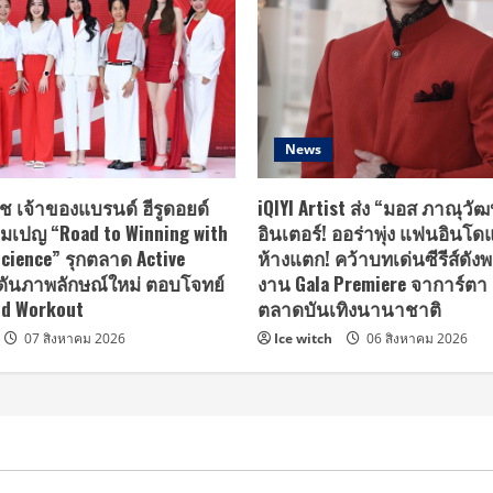
News
ช เจ้าของแบรนด์ ฮีรูดอยด์
iQIYI Artist ส่ง “มอส ภาณุวัฒ
คมเปญ “Road to Winning with
อินเตอร์! ออร่าพุ่ง แฟนอินโด
cience” รุกตลาด Active
ห้างแตก! คว้าบทเด่นซีรีส์ดังพ
 ดันภาพลักษณ์ใหม่ ตอบโจทย์
งาน Gala Premiere จาการ์ตา 
id Workout
ตลาดบันเทิงนานาชาติ
07 สิงหาคม 2026
Ice witch
06 สิงหาคม 2026