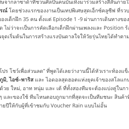
ิเศษจากลาซาด้าที่ชวนศิลปินคนบันเทิงมาร่วมสร้างสีสัน
รณ์
โดยช่วงแรกของงานเป็นเทปพิเศษสุดเอ็กซ์คลูซีฟ ที่
องเด็กฝึก 35 คน ตั้งแต่ Episode 1 -9 ผ่านการเดินทางขอ
่ว่าจะเป็นการคัดเลือกเด็กฝึกผ่านเพลงและ Position ร้อ
จุดเริ่มต้นในการสร้างแรงบันดาลใจให้วัยรุ่นไทยได้ทำตา
ปร โชว์เพื่อส่วนลด” ที่พูดได้เลยว่างานนี้ได้หัวเราะท้อ
ูมิ
,
ไอซ์
–
พาริส
และ ไอดอลสุดฮอตแห่งยุคเจ้าของสโลแกน “เพ
ย ใหม่, อาท หนุ่ม และ เต้ ที่ทั้งสองทีมจะต้องแบ่งคู่ใน
 ๆ และของใช้ ทีมไหนตอบถูกมากที่สุดจะเป็นทีมชนะ สินค้าท
ปีให้กับผู้ที่เข้าชมกับ Voucher Rain แบบไม่อั้น