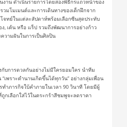
ภายในงาน ดำเนินรายการโดยสองพิธีกรแถวหน้าของ
รวบรวมโมเมนต์และการเดินทางของเด็กฝึกจาก
งโจทย์ในแต่ละสัปดาห์พร้อมเลือกซีนสุดประทับ
ง, เต้น หรือ แร็ป รวมถึงพัฒนาการอย่างก้าว
มความฝันในการเป็นศิลปิน
งแข็งกับการดวลกันอย่างไม่มีใครยอมใคร นำทีม
ราะตำนานเกิดขึ้นได้ทุกวัน” อย่างกลุ่มเพื่อน
การทำภารกิจใบ้คำภายในเวลา 90 วินาที โดยมีผู้
ี่ถูกเลือกใส่ไว้ในตระกร้าสีชมพูจะลดราคา