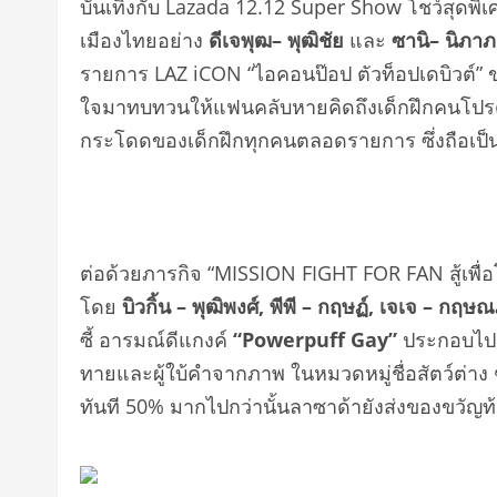
บันเทิงกับ Lazada 12.12 Super Show โชว์สุดพ
เมืองไทยอย่าง
ดีเจพุฒ
–
พุฒิชัย
และ
ซานิ
–
นิภาภ
รายการ LAZ iCON “ไอคอนป๊อป ตัวท็อปเดบิวต์” ข
ใจมาทบทวนให้แฟนคลับหายคิดถึงเด็กฝึกคนโปรด ไม
กระโดดของเด็กฝึกทุกคนตลอดรายการ ซึ่งถือเป็น
ต่อด้วยภารกิจ “MISSION FIGHT FOR FAN สู้เพื่อโ
โดย
บิ
วกิ้น
–
พุฒิพงศ์
,
พีพี
–
กฤษฏ์
,
เจเจ
–
กฤษณภ
ซี้ อารมณ์ดีแกงค์
“Powerpuff Gay”
ประกอบไปด้ว
ทายและผู้ใบ้คำจากภาพ ในหมวดหมู่ชื่อสัตว์ต่าง
ทันที 50% มากไปกว่านั้นลาซาด้ายังส่งของขวัญท้าย