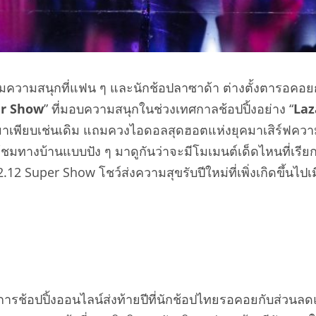
มความสนุกที่แฟน ๆ และนักช้อปลาซาด้า ต่างตั้งตารอคอยก
er Show
” ที่มอบความสนุกในช่วงเทศกาลช้อปปิ้งอย่าง “
Laz
งมาเพียบเช่นเดิม แถมควงไอดอลสุดฮอตแห่งยุคมาเสิร์ฟความ
ู้ชมทางบ้านแบบปัง ๆ มาดูกันว่าจะมีโมเมนต์เด็ดไหนที่เรีย
uper Show โชว์ส่งความสุขรับปีใหม่ที่เพิ่งเกิดขึ้นไปเมื่อ
การช้อปปิ้งออนไลน์ส่งท้ายปีที่นักช้อปไทยรอคอยกับส่วนลด